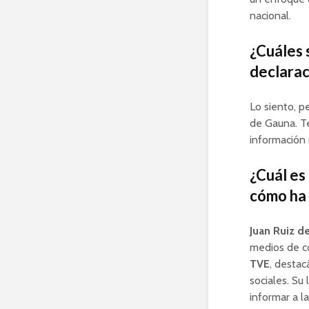
nacional.
¿Cuáles s
declarac
Lo siento, 
de Gauna. Te
información 
¿Cuál es
cómo ha 
Juan Ruiz d
medios de c
TVE
, destac
sociales. Su
informar a l