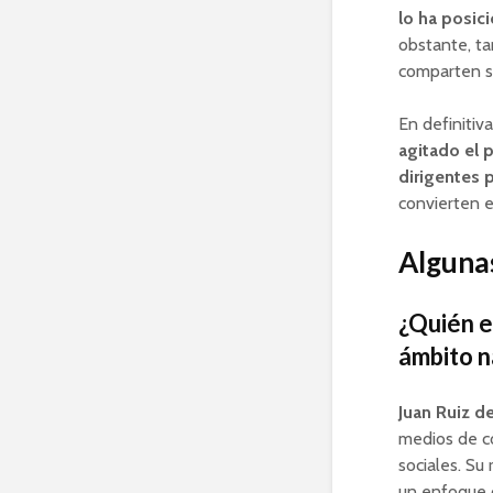
lo ha posic
obstante, ta
comparten su
En definitiv
agitado el 
dirigentes p
convierten e
Algunas
¿Quién e
ámbito n
Juan Ruiz d
medios de co
sociales. Su
un enfoque c