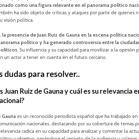
ionado como una figura relevante en el panorama político naci
mbién ha sido objeto de críticas y ataques por parte de quienes 
 visión política.
a,
la presencia de Juan Ruiz de Gauna en la escena política naci
panorama político y ha generado controversia entre la ciudadan
olíticos
. Su influencia y su capacidad para movilizar a la opinión p
n un actor a tener en cuenta en el futuro cercano.
 dudas para resolver..
s Juan Ruiz de Gauna y cuál es su relevancia e
acional?
e Gauna
es un reconocido periodista español que ha trabajado en
municación nacionales, destacando por su cobertura de temas po
 relevancia radica en su capacidad para analizar y comentar la actu
rítico y objetivo, ganándose el respeto de la audiencia y colegas