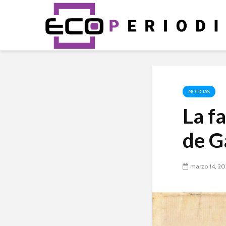
NOTICIAS
La f
de G
marzo 14, 2