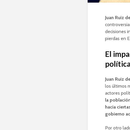
Juan Ruiz d
controversia
decisiones i
pierdas en E
El impa
polític
Juan Ruiz d
los últimos 
actores polí
la població
hacia ciert
gobierno ac
Por otro lad