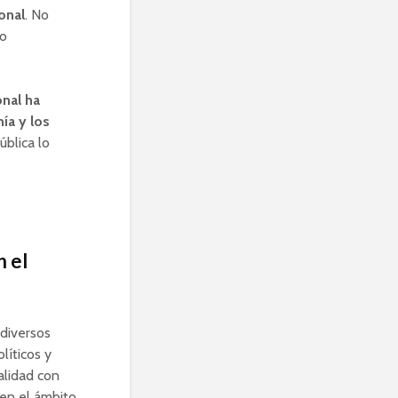
onal
. No
no
onal ha
ía y los
ública lo
n el
 diversos
líticos y
alidad con
 en el ámbito