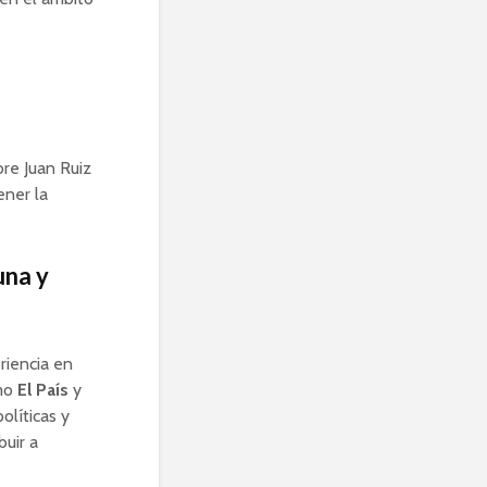
re Juan Ruiz
ener la
una y
riencia en
omo
El País
y
olíticas y
buir a