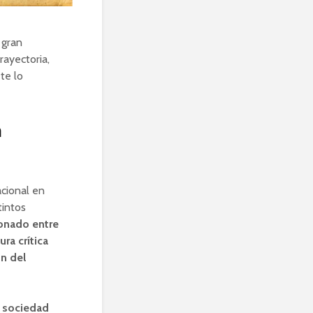
 gran
rayectoria,
te lo
a
acional en
tintos
onado entre
ura crítica
ón del
a sociedad