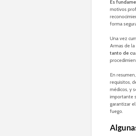
Es fundamen
motivos prof
reconocimien
forma segura
Una vez cump
Armas de la 
tanto de cu
procedimient
En resumen, 
requisitos,
médicos, y s
importante s
garantizar e
fuego.
Algunas