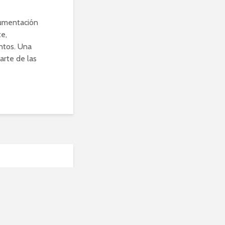
cumentación
e,
ntos. Una
arte de las
uál