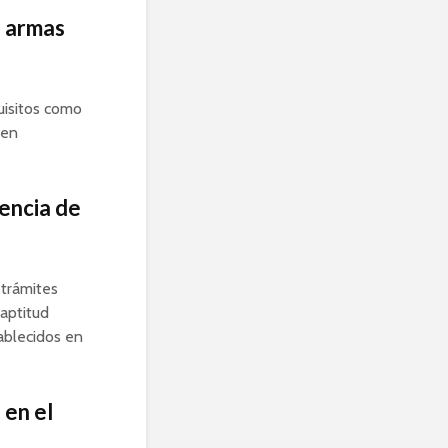
e armas
uisitos como
men
cencia de
 trámites
 aptitud
tablecidos en
 en el