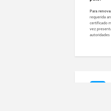
Para renovar
requerida an
certificado 
vez presenta
autoridades 
NOTICIAS
Los 
Puig