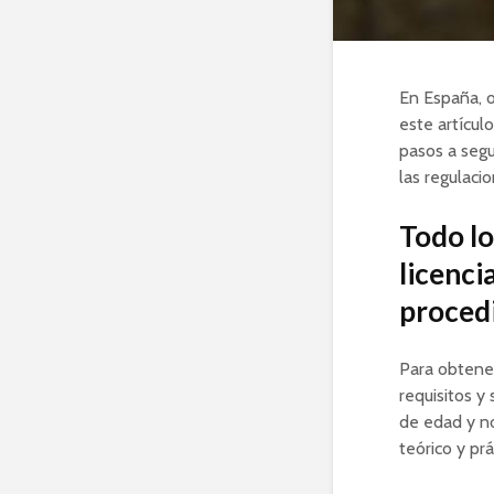
En España, 
este artículo
pasos a segu
las regulaci
Todo lo
licenci
proced
Para obtener
requisitos y
de edad y n
teórico y pr