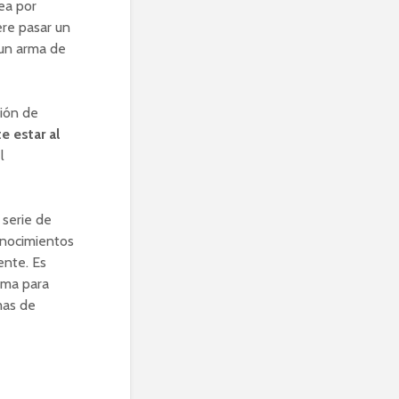
sea por
ere pasar un
 un arma de
ción de
e estar al
l
 serie de
onocimientos
ente. Es
ema para
mas de