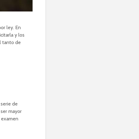
or ley. En
itarla y los
l tanto de
 serie de
o ser mayor
n examen