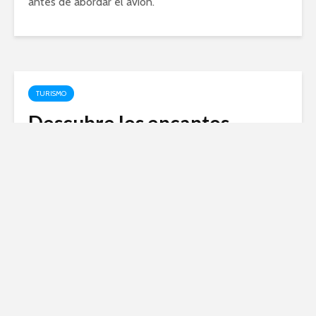
antes de abordar el avión.
TURISMO
Descubre los encantos
naturales y culturales que
ver en Miraflores de la Sierra
enero 20, 2024