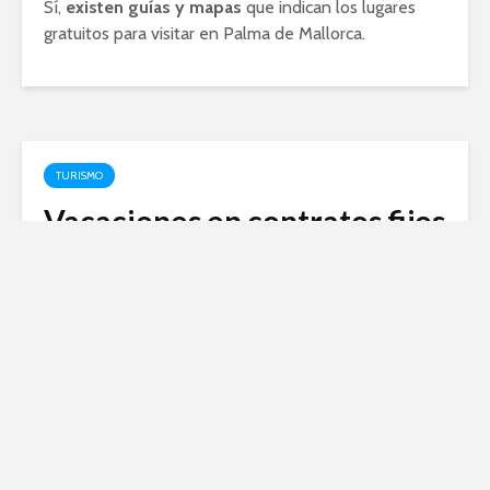
Sí,
existen guías y mapas
que indican los lugares
gratuitos para visitar en Palma de Mallorca.
TURISMO
Vacaciones en contratos fijos
discontinuos: ¿cuáles son tus
derechos?
febrero 8, 2024
Vacaciones con contrato fijo discontinuo: una realidad
laboral que afecta a muchos trabajadores. Descubre
en nuestro artículo cómo funcionan estas vacaciones
y qué derechos tienen los empleados bajo esta