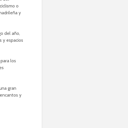
ciclismo o
madrileña y
o del año,
s y espacios
 para los
es
 una gran
s encantos y