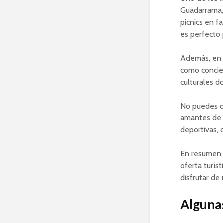
Guadarrama, 
picnics en f
es perfecto 
Además, en
como concier
culturales d
No puedes de
amantes de e
deportivas, 
En resumen
oferta turís
disfrutar de
Algunas