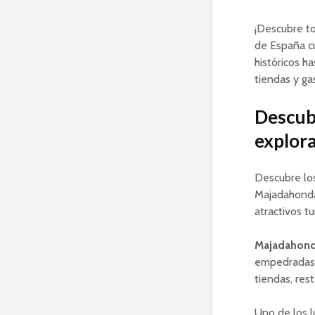
¡Descubre to
de España c
históricos h
tiendas y ga
Descub
explora
Descubre lo
Majadahonda
atractivos t
Majadahon
empedradas y
tiendas, res
Uno de los 