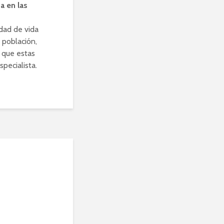
a en las
dad de vida
 población,
r que estas
pecialista.