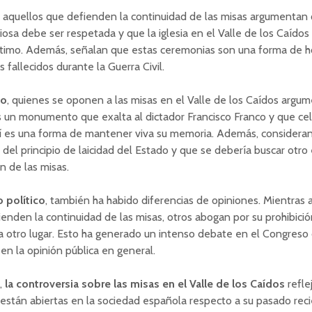
, aquellos que defienden la continuidad de las misas argumentan 
giosa debe ser respetada y que la iglesia en el Valle de los Caídos
ítimo. Además, señalan que estas ceremonias son una forma de h
s fallecidos durante la Guerra Civil.
do
, quienes se oponen a las misas en el Valle de los Caídos argu
s un monumento que exalta al dictador Francisco Franco y que cel
llí es una forma de mantener viva su memoria. Además, considera
 del principio de laicidad del Estado y que se debería buscar otro
n de las misas.
o político
, también ha habido diferencias de opiniones. Mientras 
ienden la continuidad de las misas, otros abogan por su prohibició
 a otro lugar. Esto ha generado un intenso debate en el Congreso 
en la opinión pública en general.
a,
la controversia sobre las misas en el Valle de los Caídos
refle
están abiertas en la sociedad española respecto a su pasado rec