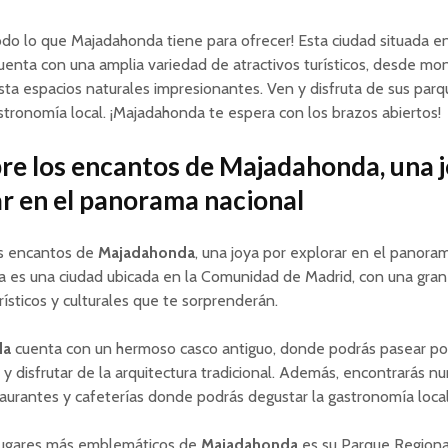
do lo que Majadahonda tiene para ofrecer! Esta ciudad situada e
uenta con una amplia variedad de atractivos turísticos, desde m
asta espacios naturales impresionantes. Ven y disfruta de sus par
stronomía local. ¡Majadahonda te espera con los brazos abiertos!
re los encantos de Majadahonda, una j
r en el panorama nacional
s encantos de
Majadahonda
, una joya por explorar en el panoram
 es una ciudad ubicada en la Comunidad de Madrid, con una gran
urísticos y culturales que te sorprenderán.
da
cuenta con un hermoso casco antiguo, donde podrás pasear por
 disfrutar de la arquitectura tradicional. Además, encontrarás n
taurantes y cafeterías donde podrás degustar la gastronomía local
lugares más emblemáticos de
Majadahonda
es su Parque Regiona