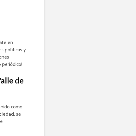
ate en
s políticas y
iones
 periódico!
alle de
tenido como
ociedad
, se
ue