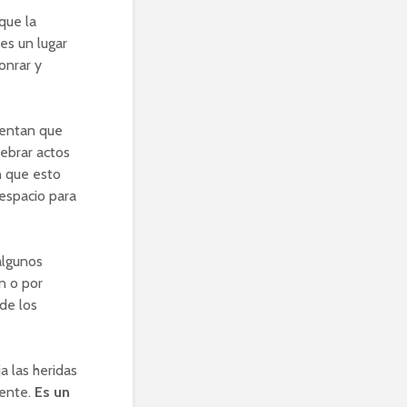
que la
 es un lugar
onrar y
mentan que
ebrar actos
n que esto
 espacio para
algunos
n o por
de los
ja las heridas
iente.
Es un