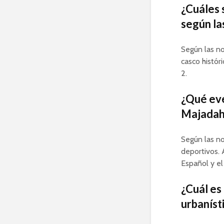
¿Cuáles 
según la
Según las not
casco histór
2.
¿Qué eve
Majadaho
Según las no
deportivos. 
Español y e
¿Cuál es
urbaníst