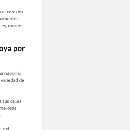
n el corazón
onumentos
ques, museos,
oya por
a nacional.
 variedad de
 sus calles
umerosas
.
l del