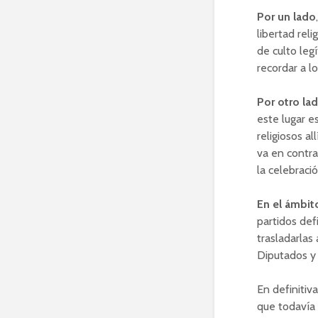
Por un lado
libertad reli
de culto leg
recordar a lo
Por otro la
este lugar e
religiosos a
va en contra
la celebració
En el ámbit
partidos def
trasladarlas
Diputados y 
En definitiv
que todavía 