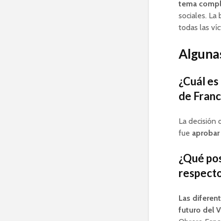
tema compl
sociales. La
todas las ví
Algunas
¿Cuál es
de Franc
La decisión 
fue
aprobar
¿Qué pos
respecto
Las diferen
futuro del V