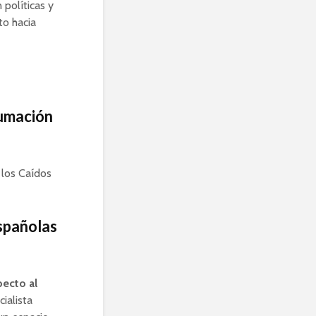
 políticas y
to hacia
humación
 los Caídos
españolas
pecto al
ialista