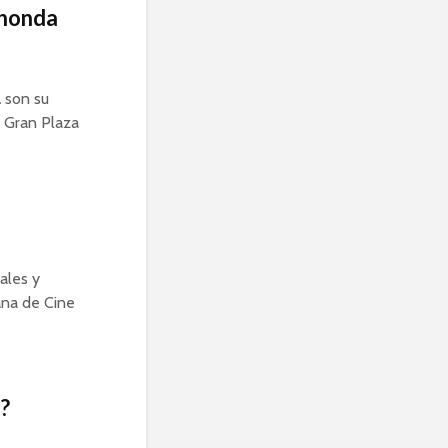
ahonda
a
son su
l Gran Plaza
ales y
mana de Cine
?