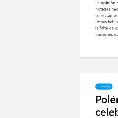
La opinión 
noticias na
correctament
de sus habit
la falta de 
opiniones es
TURISMO
Polé
celeb