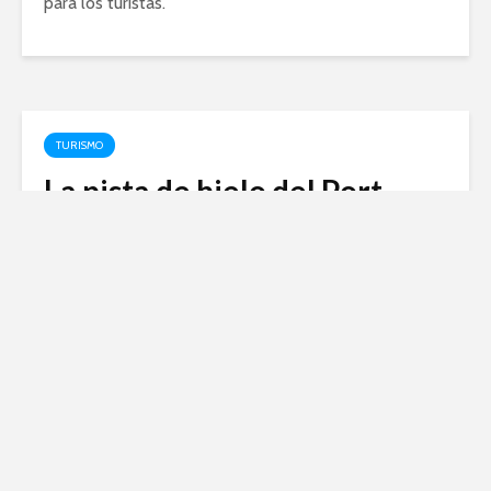
para los turistas.
TURISMO
La pista de hielo del Port
Vell: una experiencia única
para disfrutar del invierno
febrero 12, 2024