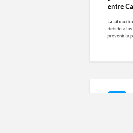
entre Ca
La situació
debido a las
prevenir la 
TURISMO
Desc
de O