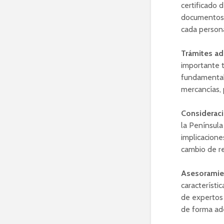
certificado 
documentos q
cada person
Trámites ad
importante t
fundamental 
mercancías, 
Consideraci
la Península
implicacione
cambio de re
Asesoramien
característi
de expertos 
de forma ad