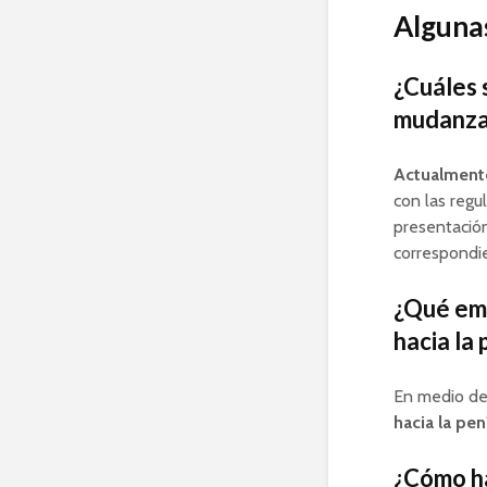
Algunas
¿Cuáles 
mudanza 
Actualmente
con las regu
presentació
correspondi
¿Qué emp
hacia la
En medio de
hacia la pen
¿Cómo ha