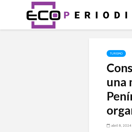
TURISMO
Cons
una 
Pení
orga
abril 8, 2024