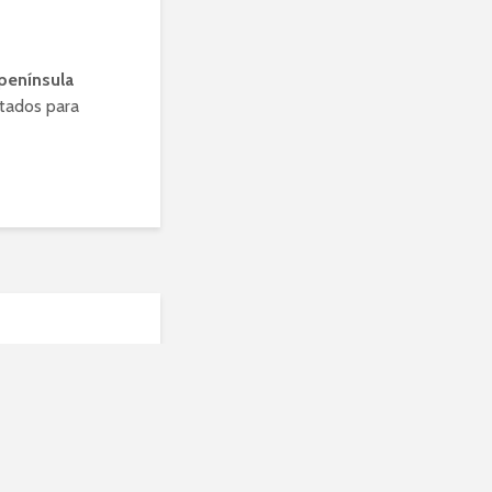
 península
ntados para
osa
bles