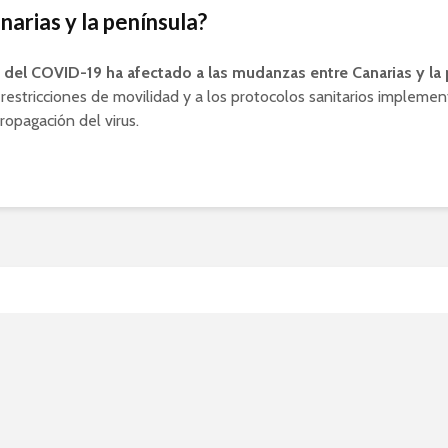
narias y la península?
n del COVID-19 ha afectado a las mudanzas entre Canarias y la
 restricciones de movilidad y a los protocolos sanitarios impleme
propagación del virus.
ubre qué ver en Villavici
dón: Lugares imprescindi