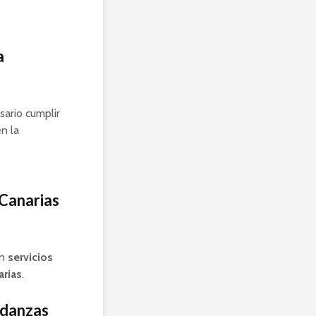
a
ario cumplir
n la
Canarias
en
servicios
rias
.
udanzas