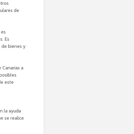
otros
culares de
 es
s. Es
o de bienes y
 Canarias a
 posibles
de este
n la ayuda
e se realice