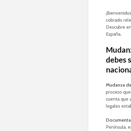
¡Bienvenidos
cobrado rele
Descubre en 
España.
Mudanza
debes s
nacion
Mudanza de 
proceso que 
cuenta que a
legales esta
Documentac
Península, e