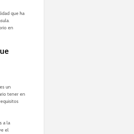
lidad que ha
sula.
orio en
que
es un
ario tener en
requisitos
 a la
ye el