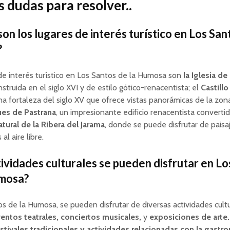
 dudas para resolver..
son los lugares de interés turístico en Los San
?
de interés turístico en Los Santos de la Humosa son
la Iglesia d
nstruida en el siglo XVI y de estilo gótico-renacentista; el
Castillo
una fortaleza del siglo XV que ofrece vistas panorámicas de la zon
es de Pastrana
, un impresionante edificio renacentista convertid
tural de la Ribera del Jarama
, donde se puede disfrutar de paisa
al aire libre.
ividades culturales se pueden disfrutar en Lo
umosa?
s de la Humosa, se pueden disfrutar de diversas actividades cultu
entos teatrales, conciertos musicales,
y
exposiciones de arte.
stivales tradicionales y actividades relacionadas con la gastro