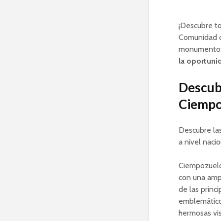
¡Descubre to
Comunidad de
monumentos h
la oportuni
Descubr
Ciempoz
Descubre la
a nivel naci
Ciempozuelo
con una ampl
de las princ
emblemático
hermosas vis