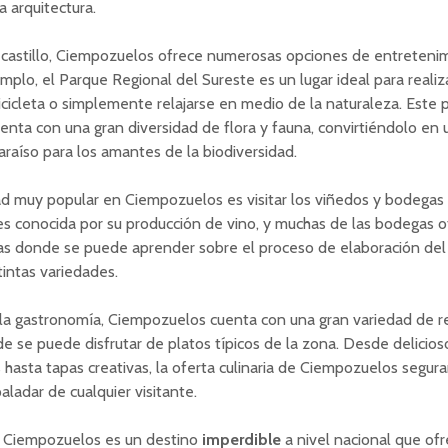
la arquitectura.
castillo, Ciempozuelos ofrece numerosas opciones de entretenimi
jemplo, el Parque Regional del Sureste es un lugar ideal para realiz
cicleta o simplemente relajarse en medio de la naturaleza. Este 
enta con una gran diversidad de flora y fauna, convirtiéndolo en 
raíso para los amantes de la biodiversidad.
ad muy popular en Ciempozuelos es visitar los viñedos y bodegas 
es conocida por su producción de vino, y muchas de las bodegas 
das donde se puede aprender sobre el proceso de elaboración del
tintas variedades.
 la gastronomía, Ciempozuelos cuenta con una gran variedad de r
e se puede disfrutar de platos típicos de la zona. Desde delicios
s hasta tapas creativas, la oferta culinaria de Ciempozuelos segu
paladar de cualquier visitante.
 Ciempozuelos es un destino
imperdible
a nivel nacional que of