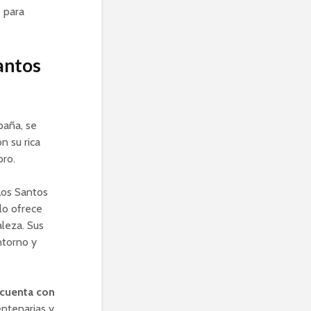
 para
antos
paña, se
n su rica
oro.
 Los Santos
lo ofrece
leza. Sus
ntorno y
cuenta con
entenarias y