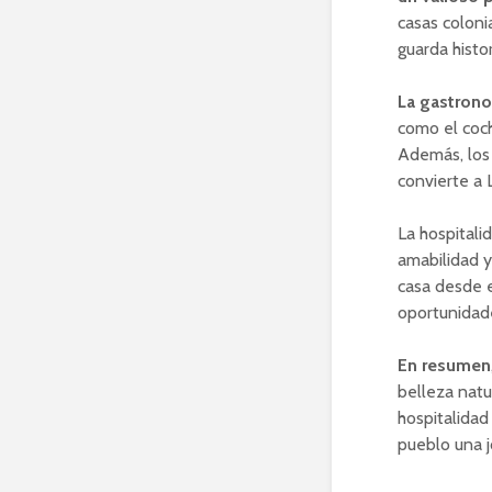
casas coloni
guarda histo
La gastrono
como el coch
Además, los 
convierte a
La hospitali
amabilidad y
casa desde e
oportunidade
En resumen
belleza natur
hospitalidad
pueblo una j