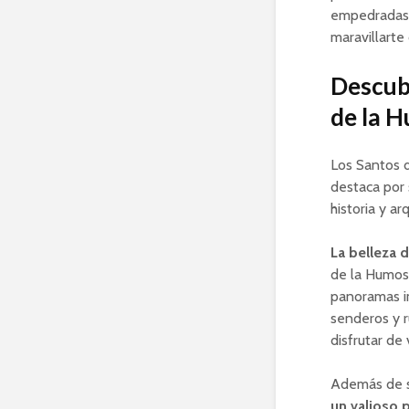
empedradas,
maravillarte
Descubr
de la H
Los Santos 
destaca por 
historia y a
La belleza 
de la Humos
panoramas i
senderos y r
disfrutar de
Además de s
un valioso p