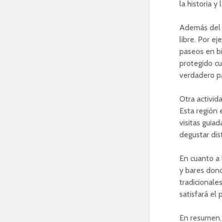
la historia y 
Además del 
libre. Por e
paseos en bi
protegido cu
verdadero pa
Otra activid
Esta región 
visitas guia
degustar dis
En cuanto a
y bares dond
tradicionale
satisfará el 
En resumen,