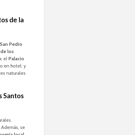
tos de la
e San Pedro
 de los
a; el
Palacio
o en hotel; y
jes naturales
s Santos
rales.
Además, se
nomía local.