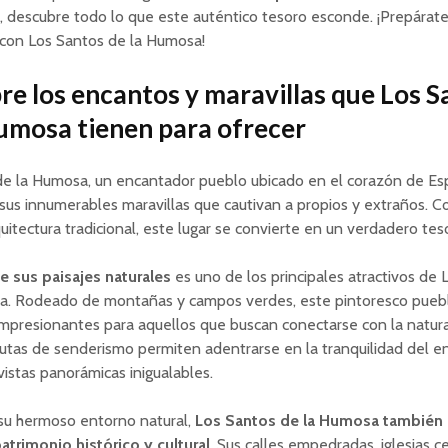
 descubre todo lo que este auténtico tesoro esconde. ¡Prepárate
 con Los Santos de la Humosa!
e los encantos y maravillas que Los S
umosa tienen para ofrecer
de la Humosa, un encantador pueblo ubicado en el corazón de Es
sus innumerables maravillas que cautivan a propios y extraños. Co
rquitectura tradicional, este lugar se convierte en un verdadero tes
de sus paisajes naturales
es uno de los principales atractivos de
a. Rodeado de montañas y campos verdes, este pintoresco pueb
mpresionantes para aquellos que buscan conectarse con la natura
utas de senderismo permiten adentrarse en la tranquilidad del e
 vistas panorámicas inigualables.
u hermoso entorno natural,
Los Santos de la Humosa también 
atrimonio histórico y cultural
. Sus calles empedradas, iglesias c