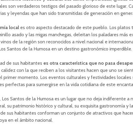
ales son verdaderos testigos del pasado glorioso de este lugar. C
rias y leyendas que han sido transmitidas de generación en gener
mía local
es otro aspecto destacado de este pueblo. Los platos t
inillo asado y las migas manchegas, deleitan los paladares más e
vinos de la región son reconocidos a nivel nacional e internaciona
 Los Santos de la Humosa en un destino gastronómico imperdible.
dad de sus habitantes
es otra característica que no pasa desape
 calidez con la que reciben a los visitantes hacen que uno se sie
l primer momento. Los eventos culturales y festividades locales
s perfectas para sumergirse en la vida cotidiana de este encant
, Los Santos de la Humosa es un lugar que no deja indiferente a n
al, su patrimonio histórico y cultural, su exquisita gastronomía y l
 de sus habitantes conforman un conjunto de atractivos que hace
oya en el ámbito nacional.