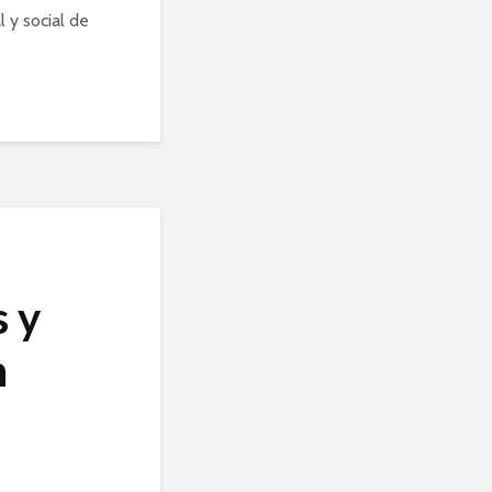
l y social de
s y
n