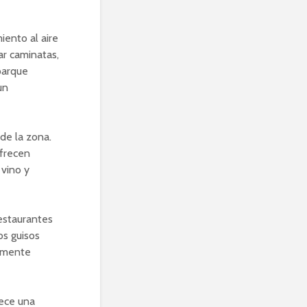
ento al aire
ar caminatas,
parque
un
de la zona.
ofrecen
 vino y
estaurantes
os guisos
ramente
rece una