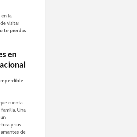
 en la
e visitar
o te pierdas
es en
nacional
imperdible
que cuenta
 familia. Una
 un
tura y sus
s amantes de