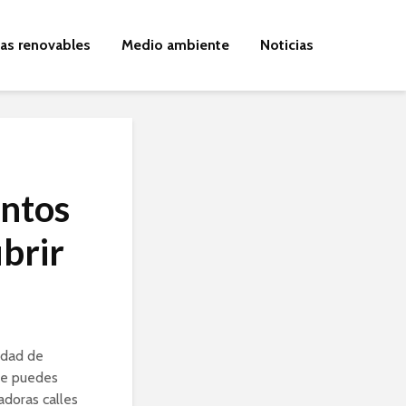
ías renovables
Medio ambiente
Noticias
antos
brir
idad de
te puedes
adoras calles