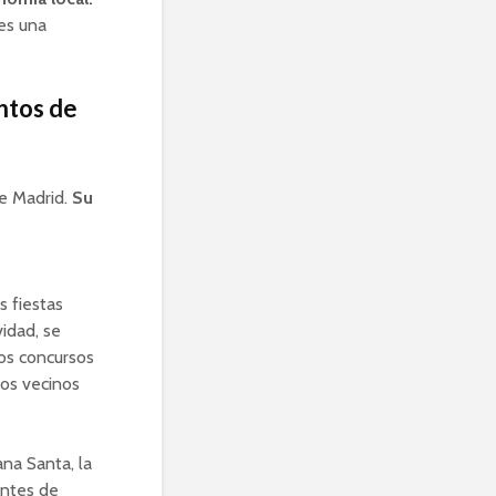
tes una
antos de
e Madrid.
Su
s fiestas
vidad, se
los concursos
los vecinos
na Santa, la
antes de