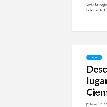
toda la regi
la localidad.
TURISMO
Desc
luga
Ciem
febrero 12, 2