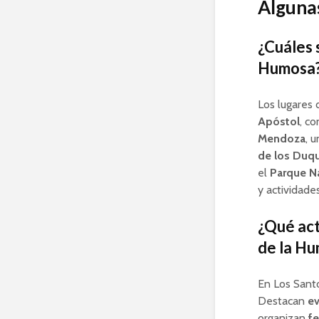
Algunas
¿Cuáles 
Humosa
Los lugares 
Apóstol
, co
Mendoza
, 
de los Duqu
el
Parque Na
y actividades 
¿Qué act
de la H
En Los Santo
Destacan
ev
organizan
fe