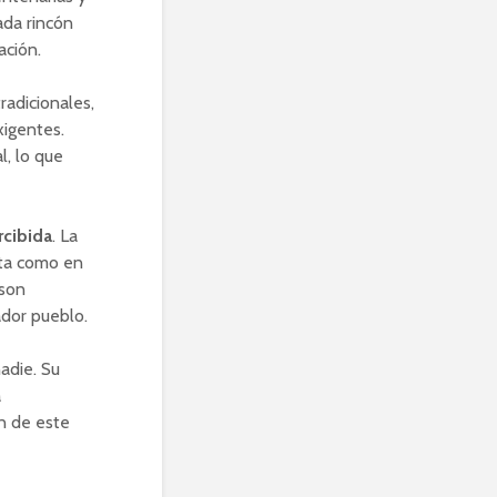
ada rincón
ación.
radicionales,
xigentes.
l, lo que
rcibida
. La
nta como en
 son
ador pueblo.
adie. Su
a
n de este