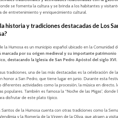
donde se fomenta la cultura y se brinda a los habitantes y visitan
a de entretenimiento y enriquecimiento cultural.
 la historia y tradiciones destacadas de Los S
sa?
de la Humosa es un municipio español ubicado en la Comunidad d
tá marcada por su origen medieval y su importante patrimonio
ico, destacando la Iglesia de San Pedro Apóstol del siglo XVI.
sus tradiciones, una de las más destacadas es la celebración de la
n honor a San Pedro, que tiene lugar en junio. Durante esta festi
o diferentes actividades como la procesión, la música en directo, 
as populares. También es famosa la “Noche de las Migas”, donde 
ra disfrutar de este plato típico.
 Santos de la Humosa cuenta con otras tradiciones como la Sema
 Vendimia y la Romería de la Virgen de la Oliva, que atraen a visit