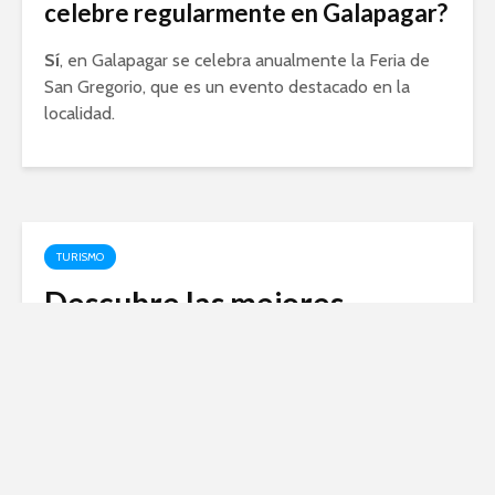
celebre regularmente en Galapagar?
Sí
, en Galapagar se celebra anualmente la Feria de
San Gregorio, que es un evento destacado en la
localidad.
TURISMO
Descubre las mejores
ofertas de vacaciones 2015:
¡no pierdas la oportunidad
de planificar tus próximas
aventuras!