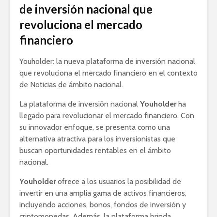
de inversión nacional que
revoluciona el mercado
financiero
Youholder: la nueva plataforma de inversión nacional
que revoluciona el mercado financiero en el contexto
de Noticias de ámbito nacional.
La plataforma de inversión nacional
Youholder
ha
llegado para revolucionar el mercado financiero. Con
su innovador enfoque, se presenta como una
alternativa atractiva para los inversionistas que
buscan oportunidades rentables en el ámbito
nacional.
Youholder
ofrece a los usuarios la posibilidad de
invertir en una amplia gama de activos financieros,
incluyendo acciones, bonos, fondos de inversión y
criptomonedas. Además, la plataforma brinda