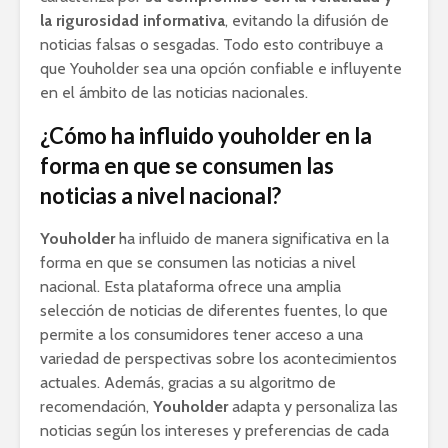
la rigurosidad informativa
, evitando la difusión de
noticias falsas o sesgadas. Todo esto contribuye a
que Youholder sea una opción confiable e influyente
en el ámbito de las noticias nacionales.
¿Cómo ha influido youholder en la
forma en que se consumen las
noticias a nivel nacional?
Youholder
ha influido de manera significativa en la
forma en que se consumen las noticias a nivel
nacional. Esta plataforma ofrece una amplia
selección de noticias de diferentes fuentes, lo que
permite a los consumidores tener acceso a una
variedad de perspectivas sobre los acontecimientos
actuales. Además, gracias a su algoritmo de
recomendación,
Youholder
adapta y personaliza las
noticias según los intereses y preferencias de cada