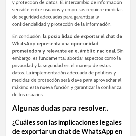
y protección de datos. El intercambio de información
sensible entre usuarios y empresas requiere medidas
de seguridad adecuadas para garantizar la
confidencialidad y protección de la información.
En conclusión,
la posibilidad de exportar el chat de
WhatsApp representa una oportunidad
prometedora y relevante en el ámbito nacional
. Sin
embargo, es fundamental abordar aspectos como la
privacidad y la seguridad en el manejo de estos
datos. La implementación adecuada de políticas y
medidas de protección será clave para aprovechar al
máximo esta nueva función y garantizar la confianza
de los usuarios.
Algunas dudas para resolver..
¿Cuáles son las implicaciones legales
de exportar un chat de WhatsApp en