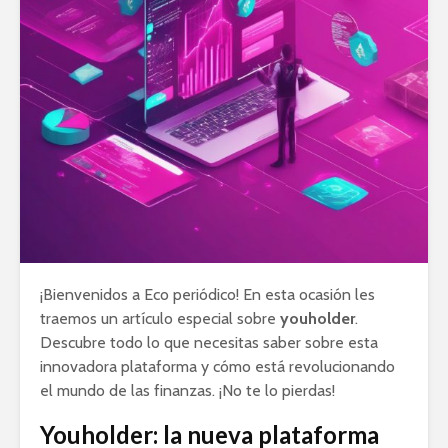
¡Bienvenidos a Eco periódico! En esta ocasión les
traemos un artículo especial sobre
youholder
.
Descubre todo lo que necesitas saber sobre esta
innovadora plataforma y cómo está revolucionando
el mundo de las finanzas. ¡No te lo pierdas!
Youholder: la nueva plataforma