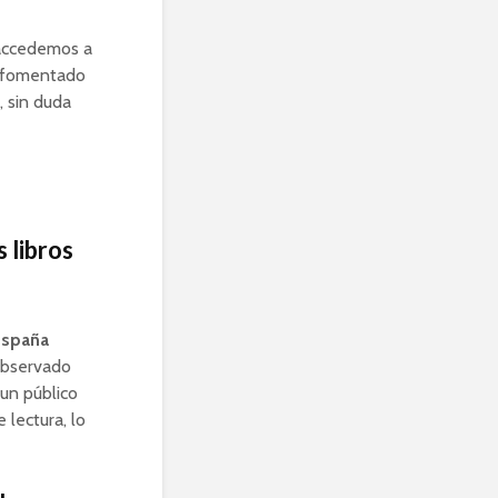
accedemos a
ha fomentado
, sin duda
s libros
 España
 observado
un público
 lectura, lo