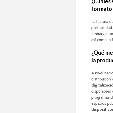
¿Cuáles s
formato 
La lectura d
portabilidad
embargo, tam
así como la 
¿Qué med
la produ
A nivel naci
distribución
digitalizaci
disponibles 
programas 
espacios púb
dispositivo