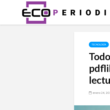
TECNOLOGÍA
Todo
pdfli
lectu
enero 24, 20