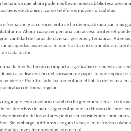
a lectura, ya que ahora podemos llevar nuestra biblioteca persona
positivos electrónicos, como teléfonos móviles o tabletas.
la información y al conocimiento se ha democratizado aún más gra
lataforma. Ahora, cualquier persona con acceso a internet puede
gran cantidad de libros de diversos géneros y temáticas. Además
izar búsquedas avanzadas, lo que facilita encontrar obras específ
s de cada lector.
orma de leer ha tenido un impacto significativo en nuestra socied
tribuido a la disminución del consumo de papel, lo que implica un 
o ambiente. Por otro lado, ha fomentado el hábito de lectura en 
practicaban de forma regular.
negar que esta revolución también ha generado ciertas controver
e los derechos de autor argumentan que la difusión de libros en
onsentimiento de los autores podría ser considerado como una v
chos. Sin embargo,
pdflibros
asegura trabajar en estrecha colabor
spetar las leyes de propiedad intelectual.