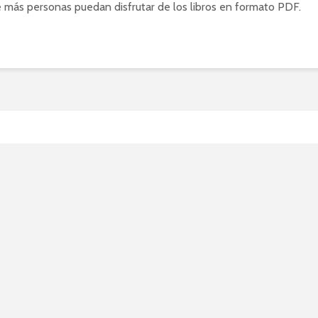
 más personas puedan disfrutar de los libros en formato PDF.
mejores páginas web para
argar libros en formato 
24