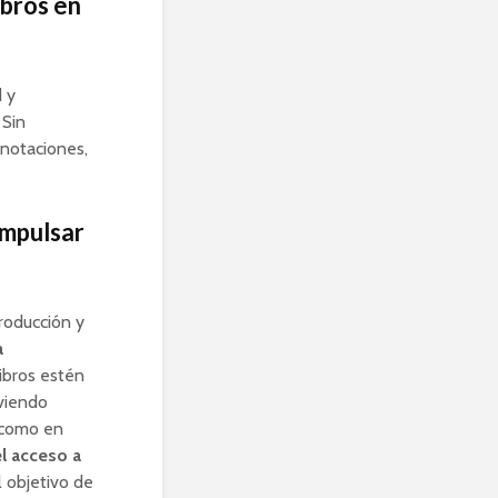
ibros en
d y
 Sin
anotaciones,
impulsar
roducción y
a
libros estén
oviendo
s como en
 el acceso a
 objetivo de