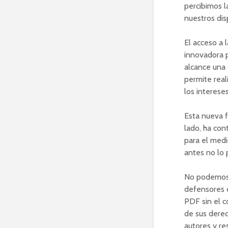
percibimos l
nuestros dis
El acceso a 
innovadora p
alcance una 
permite real
los interese
Esta nueva f
lado, ha con
para el medi
antes no lo 
No podemos 
defensores d
PDF sin el c
de sus dere
autores y re