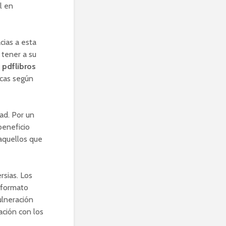
l en
cias a esta
 tener a su
,
pdflibros
icas según
ad. Por un
beneficio
aquellos que
sias. Los
 formato
ulneración
ación con los