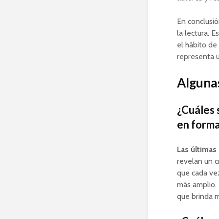
En conclusió
la lectura. 
el hábito de
representa u
Algunas
¿Cuáles s
en forma
Las últimas 
revelan un c
que cada vez
más amplio. 
que brinda m