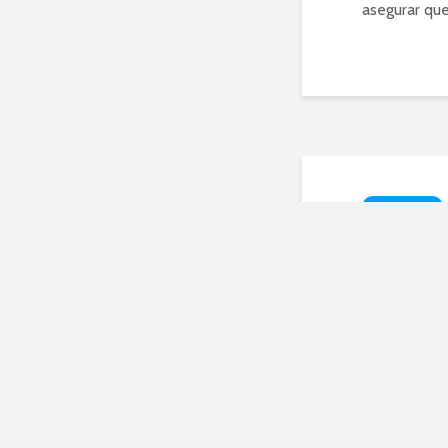
asegurar que
TECNOLOGÍA
Las 
desc
enero 24, 20