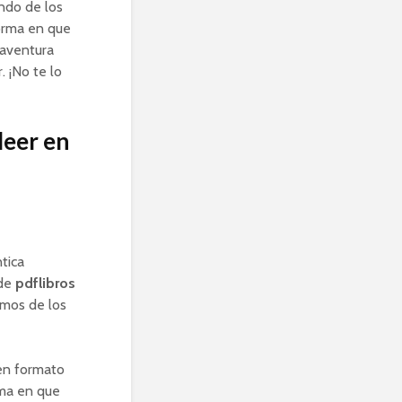
undo de los
forma en que
 aventura
. ¡No te lo
leer en
tica
 de
pdflibros
amos de los
 en formato
rma en que