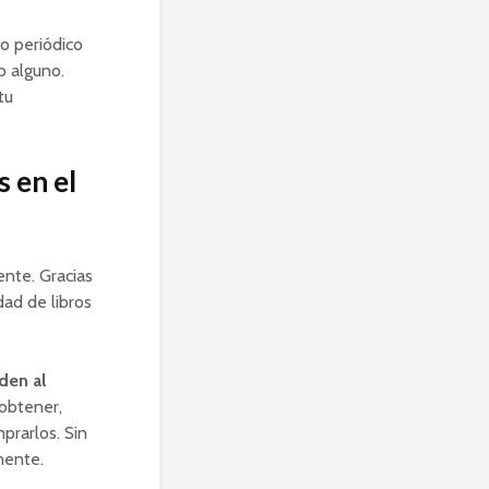
co periódico
o alguno.
tu
s en el
ente. Gracias
ad de libros
den al
 obtener,
prarlos. Sin
mente.