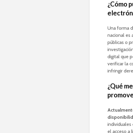
¿Cómo pu
electrón
Una forma d
nacional es 
públicas o p
investigació
digital que 
verificar la 
infringir der
¿Qué med
promover
Actualmente
disponibili
individuales
el acceso a l