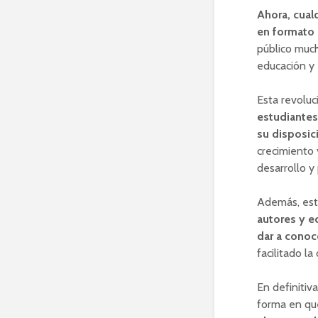
Ahora, cual
en formato 
público muc
educación y 
Esta revoluc
estudiantes
su disposic
crecimiento 
desarrollo y
Además, esta
autores y e
dar a conoc
facilitado la
En definitiv
forma en qu