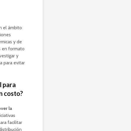
n el ámbito
ciones
émicas y de
os en formato
vestigar y
ga para evitar
l para
n costo?
ver la
ciativas
ra facilitar
distribución