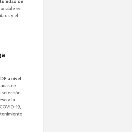
rtunidad de
borrable en
bros y el
ga
DF a nivel
rarias en
a selección
eso a la
l COVID-19,
etenimiento