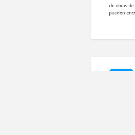
de obras de 
pueden encon
TECNOLOGÍA
La g
desc
form
febrero 11, 2