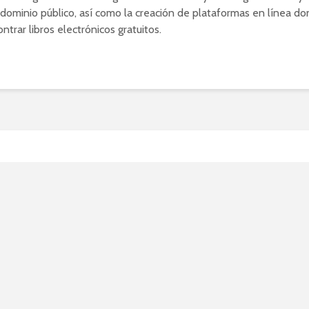
dominio público, así como la creación de plataformas en línea d
trar libros electrónicos gratuitos.
uía completa para realizar
argas directas de película
a segura y legal
024