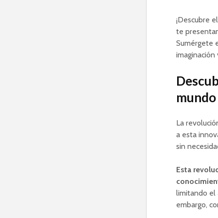
¡Descubre el
te presentam
Sumérgete e
imaginación 
Descubr
mundo
La revolució
a esta innov
sin necesida
Esta revolu
conocimien
limitando el
embargo, con