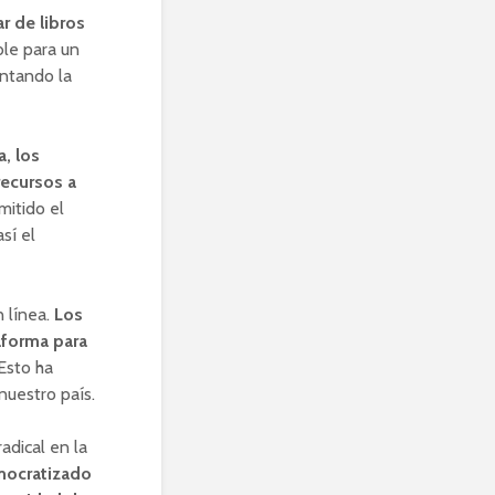
r de libros
ble para un
ntando la
, los
recursos a
mitido el
sí el
n línea.
Los
aforma para
Esto ha
 nuestro país.
adical en la
mocratizado