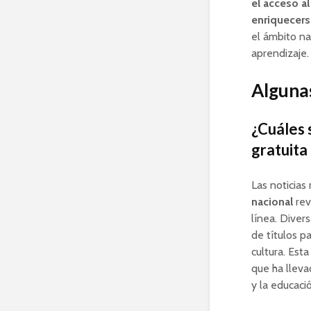
el acceso a
enriquecers
el ámbito na
aprendizaje.
Algunas
¿Cuáles 
gratuita
Las noticias
nacional
rev
línea. Diver
de títulos p
cultura. Est
que ha lleva
y la educaci