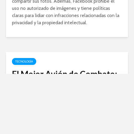
compartir sus fotos. Además, Facebook prohíbe el
uso no autorizado de imágenes y tiene políticas
claras para lidiar con infracciones relacionadas con la
privacidad y la propiedad intelectual.
TECNOLOGÍA
El Mejor Avión de Combate:
Un Desafío Tecnológico en el
Siglo XXI
enero 20, 2024