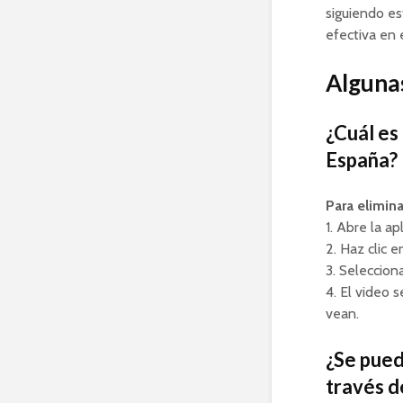
siguiendo es
efectiva en 
Algunas
¿Cuál es
España?
Para elimin
1. Abre la a
2. Haz clic 
3. Selecciona
4. El video s
vean.
¿Se pued
través d