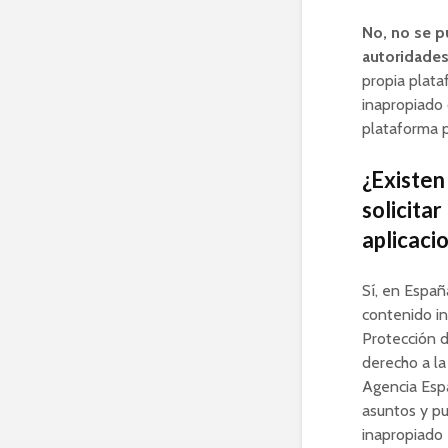
No, no se pu
autoridades
propia plata
inapropiado 
plataforma p
¿Existen
solicita
aplicaci
Sí, en Espa
contenido in
Protección d
derecho a l
Agencia Esp
asuntos y pu
inapropiado 