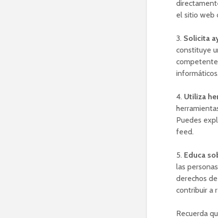
directamente
el sitio web 
3.
Solicita 
constituye u
competentes.
informáticos
4.
Utiliza h
herramientas
Puedes explo
feed.
5.
Educa sob
las personas
derechos de 
contribuir a
Recuerda que