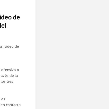
ideo de
del
un video de
, ofensivo o
ravés de la
 los tres
o es
e en contacto