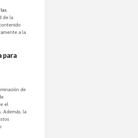
 las
d de la
 contenido
ctamente a la
a para
liminación de
de
e el
s. Además, la
estos
o