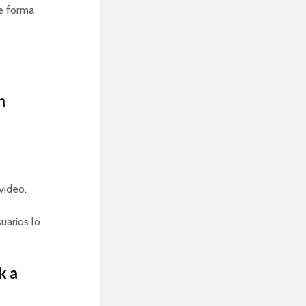
de forma
n
video.
uarios lo
k a