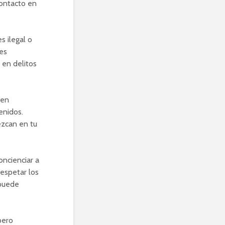
contacto en
s ilegal o
es
 en delitos
cen
enidos.
ezcan en tu
ncienciar a
respetar los
 puede
pero