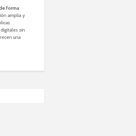
 de forma
ción amplia y
licas
igitales sin
frecen una
gar
tar