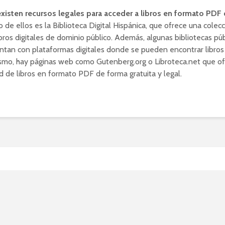
existen recursos legales para acceder a libros en formato PDF
o de ellos es la Biblioteca Digital Hispánica, que ofrece una colec
ibros digitales de dominio público. Además, algunas bibliotecas púb
tan con plataformas digitales donde se pueden encontrar libros d
ismo, hay páginas web como Gutenberg.org o Libroteca.net que o
d de libros en formato PDF de forma gratuita y legal.
mejores webs para descar
os en formato PDF y disfru