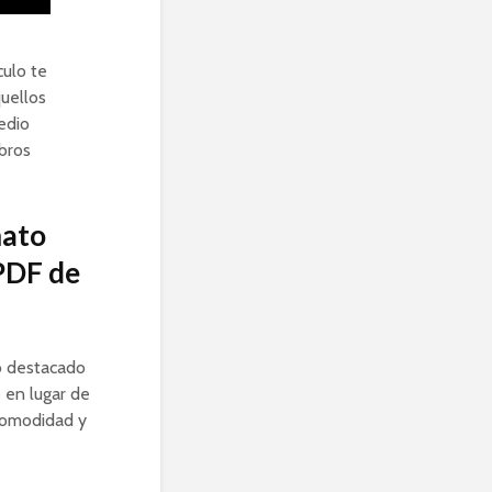
culo te
quellos
edio
ibros
mato
 PDF de
o destacado
 en lugar de
 comodidad y