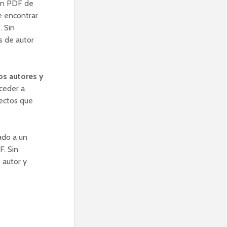
 en PDF de
e encontrar
. Sin
s de autor
os autores y
ceder a
yectos que
vado a un
F. Sin
 autor y