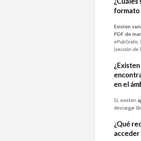
¿Cuáles 
formato 
Existen var
PDF de mane
ePubGratis, 
(sección de l
¿Existen
encontra
en el ám
Sí, existen
a
descargar li
¿Qué rec
acceder 