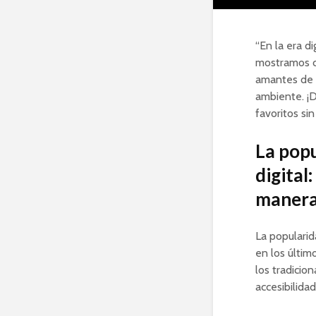
“En la era di
mostramos 
amantes de l
ambiente. ¡D
favoritos si
La popu
digital
manera
La populari
en los últim
los tradicio
accesibilidad