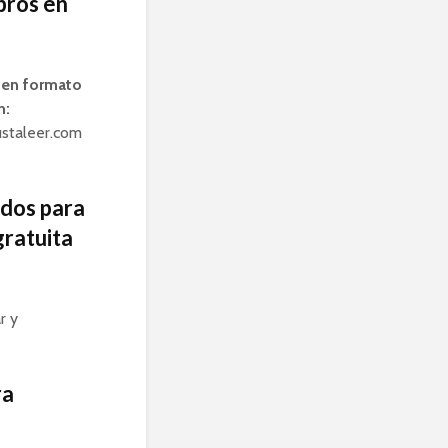
bros en
s en formato
n:
ustaleer.com
ados para
gratuita
r y
ra