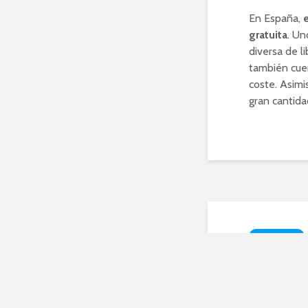
En España,
gratuita
. Un
diversa de l
también cuen
coste. Asim
gran cantida
TECNOLOGÍA
Las 
libr