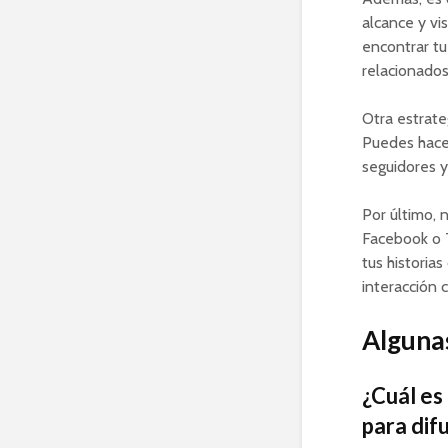
alcance y vi
encontrar tu
relacionados
Otra estrate
Puedes hacer
seguidores 
Por último, 
Facebook o T
tus historia
interacción 
Algunas
¿Cuál es
para dif