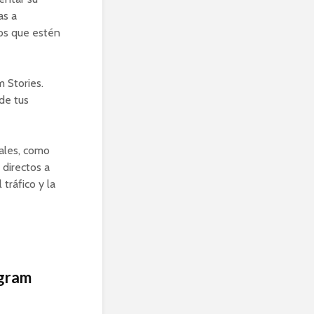
as a
los que estén
 Stories.
de tus
iales, como
 directos a
tráfico y la
agram