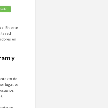
da!
En este
 la red
uidores en
ram y
contexto de
er lugar, es
usuarios.
s.
entar su