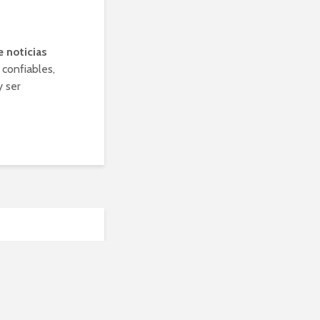
e noticias
confiables,
y ser
para