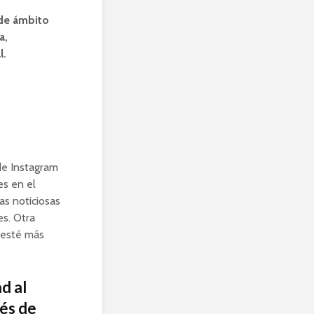
 de ámbito
a,
l.
 de Instagram
es en el
as noticiosas
es. Otra
 esté más
d al
vés de