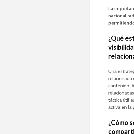
La importan
nacional rad
permitiendo
¿Qué est
visibilid
relacion
Una estrateg
relacionada 
contenido. 
relacionadas
táctica útil 
activa en la
¿Cómo se
comparti