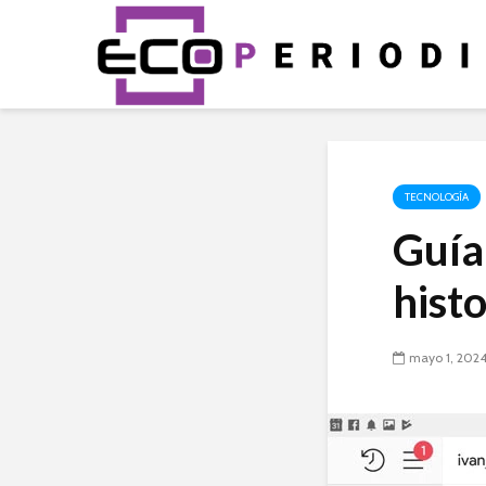
TECNOLOGÍA
Guía
hist
mayo 1, 202