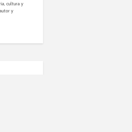
a, cultura y
autor y
eos
uier