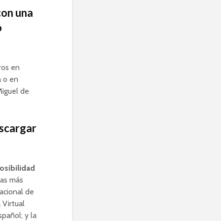
con una
o
ros en
a o en
Miguel de
escargar
posibilidad
las más
Nacional de
 Virtual
pañol; y la