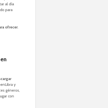
ar al día
ado para
ara ofrecer
.
 en
scargar
penLibra y
tes géneros,
lugar con