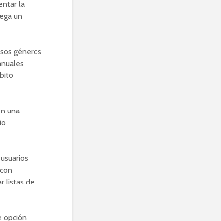
entar la
uega un
ersos géneros
anuales
bito
en una
io
 usuarios
 con
r listas de
e opción