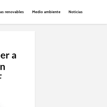
ías renovables
Medio ambiente
Noticias
er a
on
F