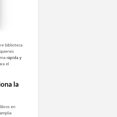
re biblioteca
 quienes
orma
rápida y
ra el
iona la
libros en
 amplia