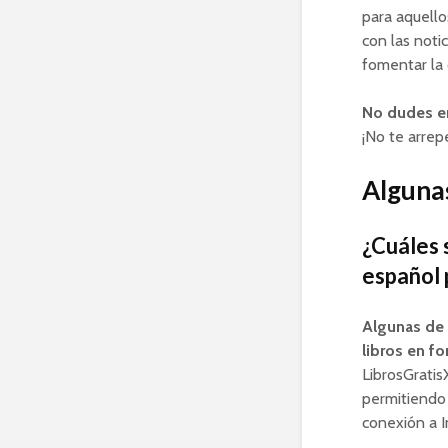
para aquello
con las noti
fomentar la 
No dudes en 
¡No te arrepe
Algunas
¿Cuáles 
español 
Algunas de 
libros en f
LibrosGratis
permitiendo 
conexión a I