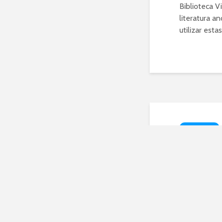
Biblioteca V
literatura a
utilizar est
TECNOLOGÍA
¡Apr
de F
cont