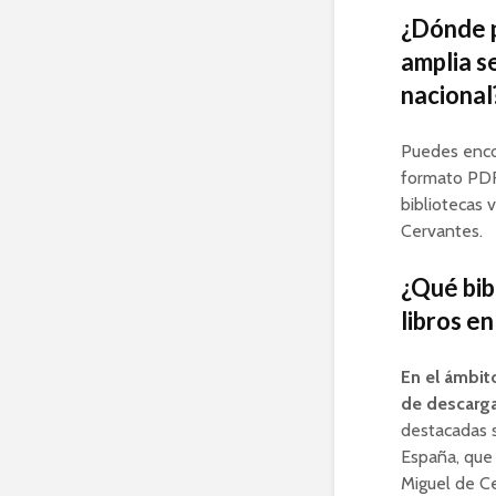
¿Dónde p
amplia s
nacional
Puedes encon
formato PDF 
bibliotecas v
Cervantes.
¿Qué bib
libros en
En el ámbito
de descarga
destacadas s
España, que 
Miguel de Ce