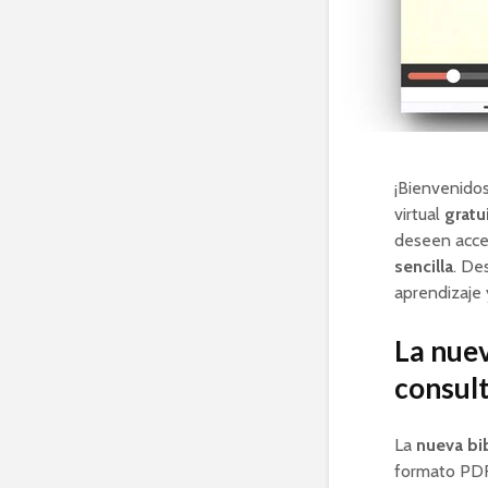
¡Bienvenidos
virtual
gratu
deseen acced
sencilla
. De
aprendizaje 
La nuev
consult
La
nueva bib
formato PDF 