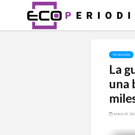
TECNOLOGÍA
La g
una b
mile
enero 23, 20