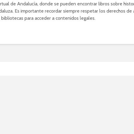
irtual de Andalucía, donde se pueden encontrar libros sobre histori
ndaluza. Es importante recordar siempre respetar los derechos de 
as bibliotecas para acceder a contenidos legales.
ende cómo descargar víd
acebook y disfruta de tus
enidos favoritos en cualq