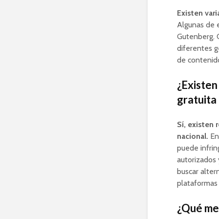
Existen var
Algunas de e
Gutenberg. C
diferentes g
de contenido
¿Existen
gratuita 
Sí, existen 
nacional.
En 
puede infrin
autorizados 
buscar alter
plataformas 
¿Qué med