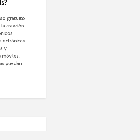
ís?
so gratuito
la creación
enidos
electrónicos
s y
s móviles.
nas puedan