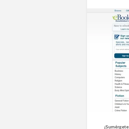
¡Sumérgete 