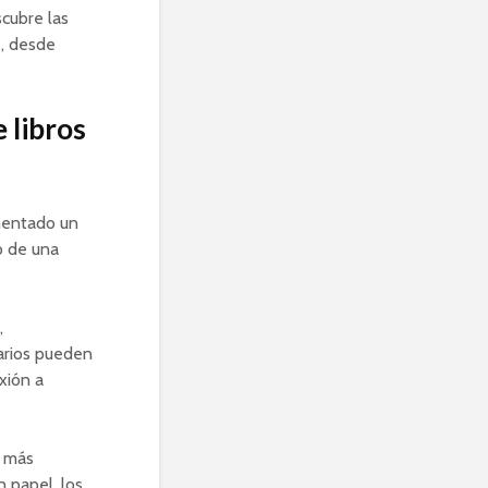
scubre las
s, desde
 libros
mentado un
o de una
,
uarios pueden
xión a
n más
n papel, los