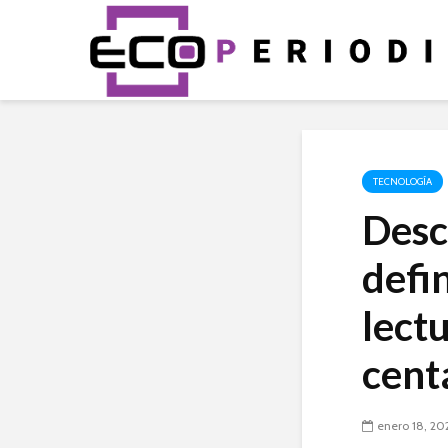
TECNOLOGÍA
Desca
defi
lectu
cent
enero 18, 20