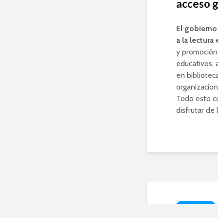
acceso gr
El gobierno
a la lectura
y promoción 
educativos, 
en bibliotec
organizacione
Todo esto co
disfrutar de
TECNOLOGÍA