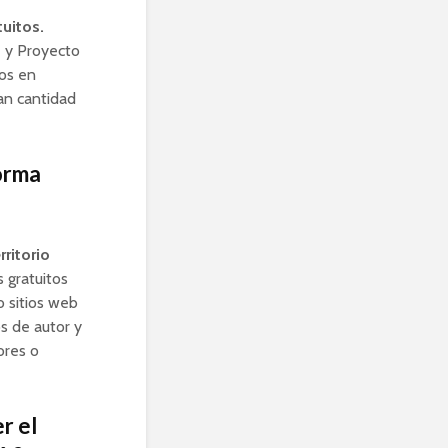
tuitos.
e y Proyecto
ros en
an cantidad
forma
rritorio
s gratuitos
o sitios web
os de autor y
ores o
r el