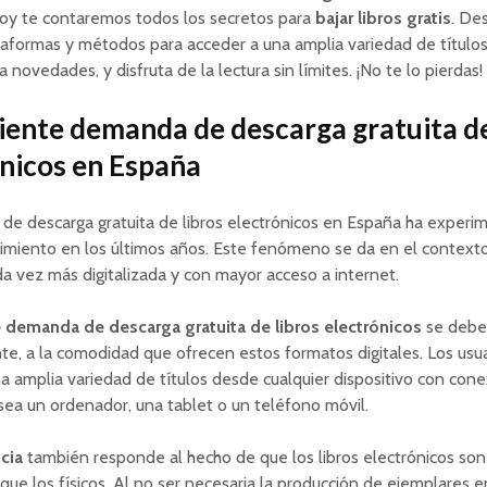
hoy te contaremos todos los secretos para
bajar libros gratis
. De
aformas y métodos para acceder a una amplia variedad de título
a novedades, y disfruta de la lectura sin límites. ¡No te lo pierdas!
iente demanda de descarga gratuita de
ónicos en España
de descarga gratuita de libros electrónicos en España ha experi
cimiento en los últimos años. Este fenómeno se da en el context
a vez más digitalizada y con mayor acceso a internet.
e demanda de descarga gratuita de libros electrónicos
se debe
te, a la comodidad que ofrecen estos formatos digitales. Los us
a amplia variedad de títulos desde cualquier dispositivo con cone
 sea un ordenador, una tablet o un teléfono móvil.
cia
también responde al hecho de que los libros electrónicos so
ue los físicos. Al no ser necesaria la producción de ejemplares e