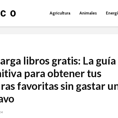
Agricultura
Animales
Energ
rga libros gratis: La guía
nitiva para obtener tus
ras favoritas sin gastar u
avo
24