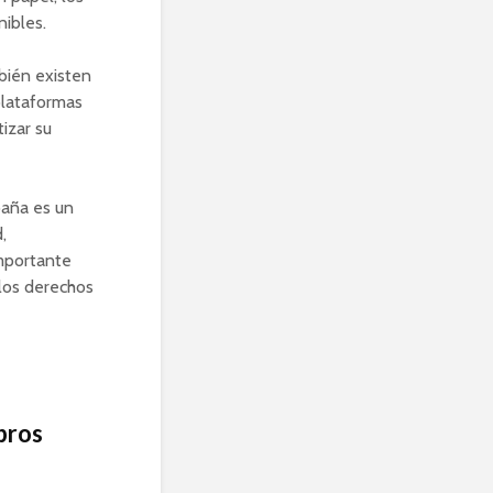
nibles.
bién existen
plataformas
izar su
paña es un
,
importante
 los derechos
bros