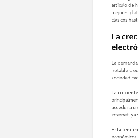
artículo de 
mejores plat
clásicos hast
La crec
electr
La demanda 
notable cre
sociedad cad
La crecient
principalmen
acceder a un
internet, ya
Esta tenden
económicos q