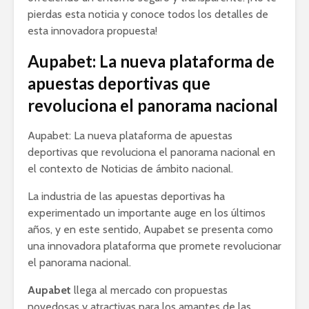
pierdas esta noticia y conoce todos los detalles de
esta innovadora propuesta!
Aupabet: La nueva plataforma de
apuestas deportivas que
revoluciona el panorama nacional
Aupabet: La nueva plataforma de apuestas
deportivas que revoluciona el panorama nacional en
el contexto de Noticias de ámbito nacional.
La industria de las apuestas deportivas ha
experimentado un importante auge en los últimos
años, y en este sentido, Aupabet se presenta como
una innovadora plataforma que promete revolucionar
el panorama nacional.
Aupabet
llega al mercado con propuestas
novedosas y atractivas para los amantes de las