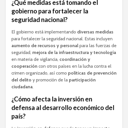
¿Qué medidas está tomando el
gobierno para fortalecer la
seguridad nacional?
El gobierno está implementando
diversas medidas
para fortalecer la seguridad nacional. Estas incluyen
aumento de recursos y personal
para las fuerzas de
seguridad,
mejora de la infraestructura y tecnología
en materia de vigilancia,
coordinación y
cooperación
con otros países en la lucha contra el
crimen organizado, así como
políticas de prevención
del delito
y promoción de la
participación
ciudadana
.
¿Cómo afecta la inversión en
defensa al desarrollo económico del
país?