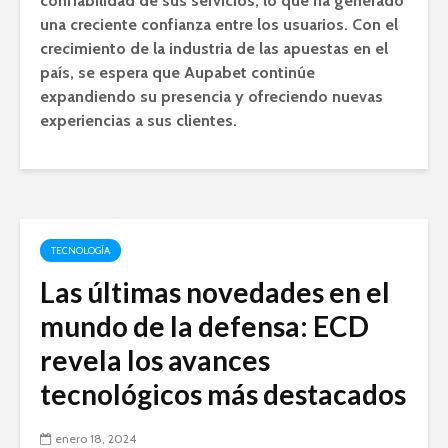
confiabilidad de sus servicios, lo que ha generado
una creciente confianza entre los usuarios. Con el
crecimiento de la industria de las apuestas en el
país, se espera que
Aupabet
continúe
expandiendo su presencia y ofreciendo nuevas
experiencias a sus clientes.
TECNOLOGÍA
Las últimas novedades en el
mundo de la defensa: ECD
revela los avances
tecnológicos más destacados
enero 18, 2024