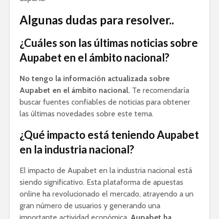
Algunas dudas para resolver..
¿Cuáles son las últimas noticias sobre
Aupabet en el ámbito nacional?
No tengo la información actualizada sobre
Aupabet en el ámbito nacional.
Te recomendaría
buscar fuentes confiables de noticias para obtener
las últimas novedades sobre este tema.
¿Qué impacto está teniendo Aupabet
en la industria nacional?
El impacto de Aupabet en la industria nacional está
siendo significativo. Esta plataforma de apuestas
online ha revolucionado el mercado, atrayendo a un
gran número de usuarios y generando una
importante actividad económica.
Aupabet ha