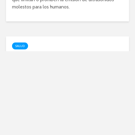
molestos para los humanos.
SALUD
Opiniones sobre la espirulina
de Mercadona: ¿Vale la
pena?
enero 23, 2024
La Espirulina se ha convertido en un superalimento
muy popular, y muchas personas buscan la opción
más conveniente para adquirirla. En este artículo
analizaremos las
opiniones
sobre la Espirulina de