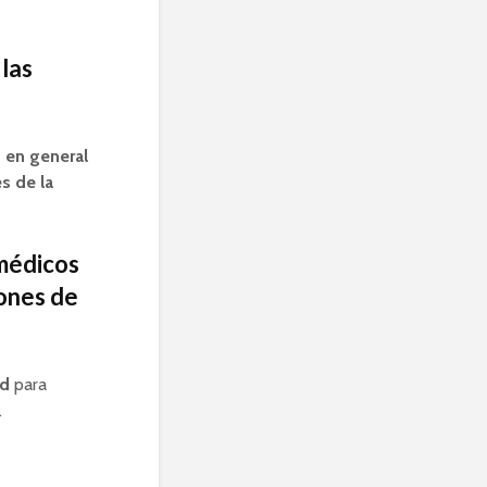
las
 en general
s de la
médicos
iones de
ud
para
.