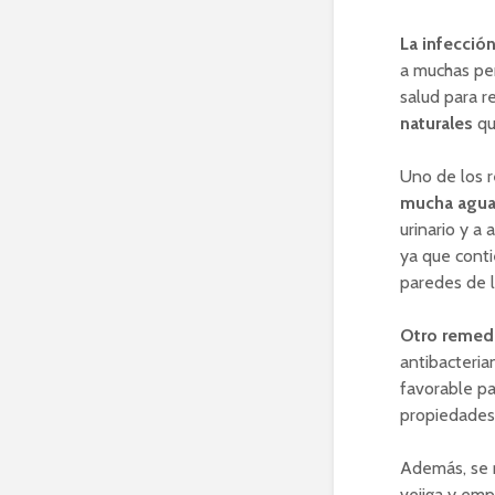
La infección
a muchas per
salud para r
naturales
qu
Uno de los r
mucha agu
urinario y a 
ya que conti
paredes de l
Otro remedi
antibacteria
favorable pa
propiedades 
Además, se
vejiga y emp