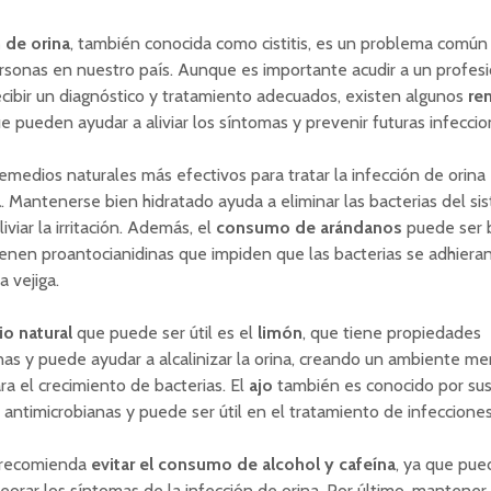
 de orina
, también conocida como cistitis, es un problema común
sonas en nuestro país. Aunque es importante acudir a un profesi
ecibir un diagnóstico y tratamiento adecuados, existen algunos
re
e pueden ayudar a aliviar los síntomas y prevenir futuras infeccio
emedios naturales más efectivos para tratar la infección de orina
a
. Mantenerse bien hidratado ayuda a eliminar las bacterias del si
aliviar la irritación. Además, el
consumo de arándanos
puede ser b
enen proantocianidinas que impiden que las bacterias se adhieran
a vejiga.
o natural
que puede ser útil es el
limón
, que tiene propiedades
nas y puede ayudar a alcalinizar la orina, creando un ambiente m
ra el crecimiento de bacterias. El
ajo
también es conocido por su
antimicrobianas y puede ser útil en el tratamiento de infecciones 
 recomienda
evitar el consumo de alcohol y cafeína
, ya que pued
eorar los síntomas de la infección de orina. Por último, mantene