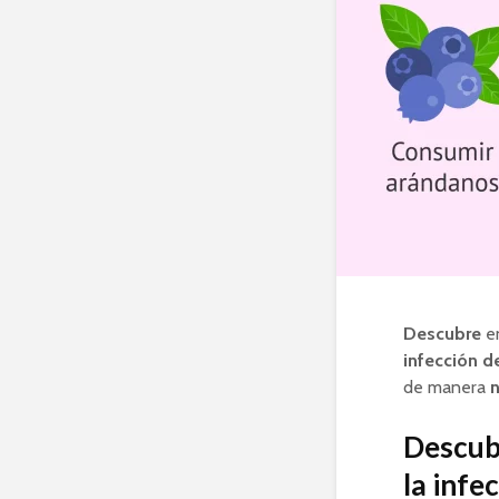
Descubre
en
infección d
de manera
n
Descubr
la infe