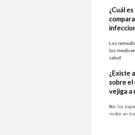
¿Cuál es
comparac
infeccio
Los remedio
los medicam
salud
.
¿Existe 
sobre el
vejiga a 
No
, los ex
recibir un t