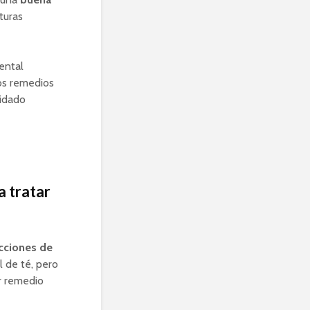
turas
ental
Los remedios
uidado
 tratar
cciones de
l de té, pero
er remedio