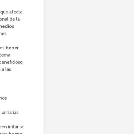
 que afecta
onal de la
medios
nes.
 es
beber
stema
eneficioso,
 a las
enos
s
urinarias.
en irritar la
r una
buena