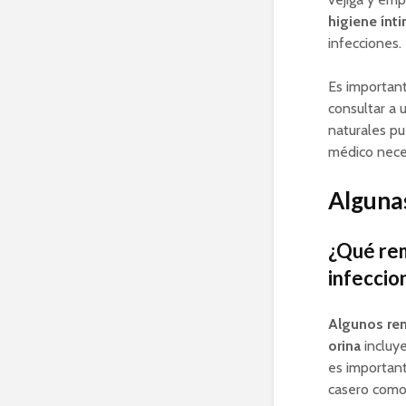
higiene ínt
infecciones.
Es important
consultar a 
naturales pu
médico neces
Algunas
¿Qué rem
infeccio
Algunos rem
orina
incluye
es important
casero como