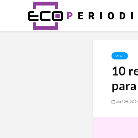
SALUD
10 r
para 
abril 29, 202