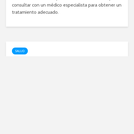
consultar con un médico especialista para obtener un
tratamiento adecuado.
SALUD
Herbalife: ¿estafa o
oportunidad de negocio?
enero 20, 2024