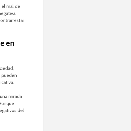
 el mal de
egativa.
ontrarrestar
te en
ciedad,
as pueden
cativa.
 una mirada
 Aunque
egativos del