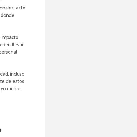
r
ionales, este
, donde
n impacto
ueden llevar
 personal
dad, incluso
nte de estos
poyo mutuo
a