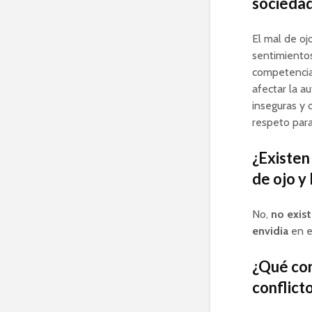
sociedad
El mal de oj
sentimientos
competencia 
afectar la a
inseguras y 
respeto para
¿Existen
de ojo y 
No,
no exist
envidia
en e
¿Qué con
conflict