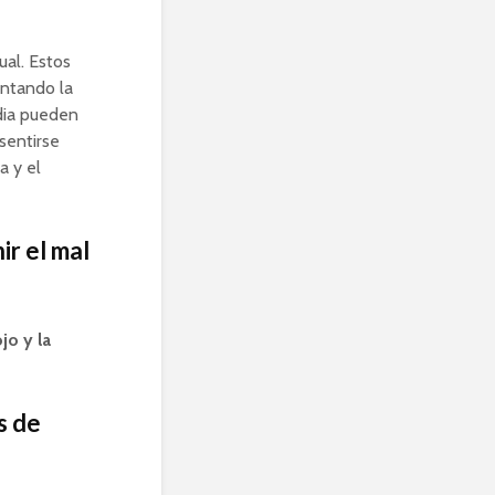
ual. Estos
entando la
idia pueden
sentirse
a y el
ir el mal
jo y la
s de