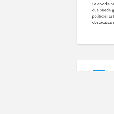
La envidia h
que puede ge
políticos. E
obstaculizan
SALUD
Desc
case
labi