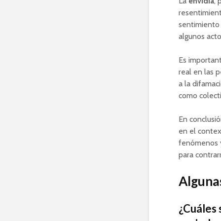
La
envidia
,
resentimient
sentimiento
algunos acto
Es importan
real en las 
a la difamac
como colecti
En conclusió
en el contex
fenómenos y
para contrar
Algunas
¿Cuáles s