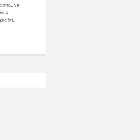
ional, ya
es o
zación,
s
pes