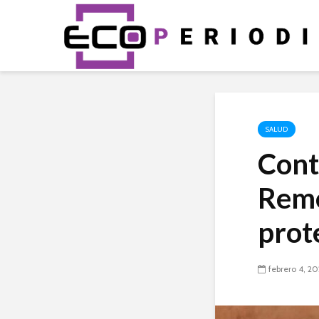
SALUD
Contr
Reme
prot
febrero 4, 2