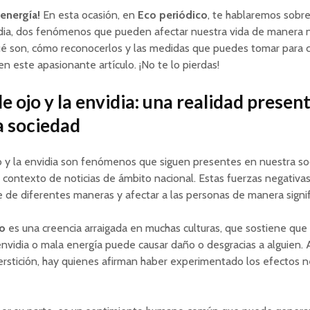
 energía!
En esta ocasión, en
Eco periódico
, te hablaremos sobre
idia, dos fenómenos que pueden afectar nuestra vida de manera n
é son, cómo reconocerlos y las medidas que puedes tomar para c
en este apasionante artículo. ¡No te lo pierdas!
de ojo y la envidia: una realidad presen
a sociedad
o y la envidia son fenómenos que siguen presentes en nuestra so
l contexto de noticias de ámbito nacional. Estas fuerzas negativ
 de diferentes maneras y afectar a las personas de manera signifi
jo
es una creencia arraigada en muchas culturas, que sostiene que
nvidia o mala energía puede causar daño o desgracias a alguien.
rstición, hay quienes afirman haber experimentado los efectos n