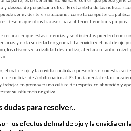
 por su parte, es un sentimiento humano común que puede genera
o y deseos de perjudicar a otros. En el ámbito de las noticias nac
 puede ser evidente en situaciones como la competencia política
res desean que otros fracasen para obtener beneficios propios.
te reconocer que estas creencias y sentimientos pueden tener u
personas y en la sociedad en general. La envidia y el mal de ojo p
ión, los chismes y la rivalidad destructiva, afectando tanto a nivel
vo.
n, el mal de ojo y la envidia continúan presentes en nuestra socie
to de noticias de ámbito nacional. Es fundamental estar conscie
 trabajar en promover una cultura de respeto, colaboración y a
restar su influencia negativa.
 dudas para resolver..
on los efectos del mal de ojo y la envidia en l