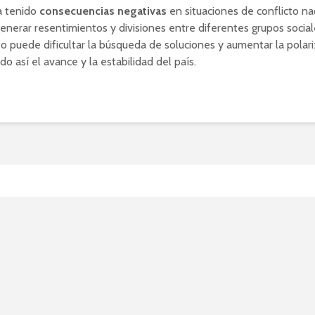
a tenido
consecuencias negativas
en situaciones de conflicto nac
nerar resentimientos y divisiones entre diferentes grupos social
sto puede dificultar la búsqueda de soluciones y aumentar la polari
do así el avance y la estabilidad del país.
ubre los mejores remedio
ros para combatir los her
ales de forma natural