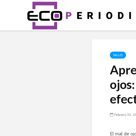
SALUD
Apre
ojos
efec
febrero 10, 
El mal de oj