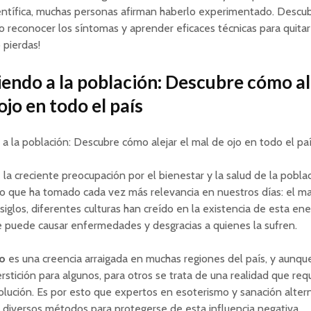
entífica, muchas personas afirman haberlo experimentado. Descu
o reconocer los síntomas y aprender eficaces técnicas para quitar
o pierdas!
endo a la población: Descubre cómo ale
ojo en todo el país
a la población: Descubre cómo alejar el mal de ojo en todo el paí
la creciente preocupación por el bienestar y la salud de la poblac
 que ha tomado cada vez más relevancia en nuestros días: el mal
iglos, diferentes culturas han creído en la existencia de esta ene
 puede causar enfermedades y desgracias a quienes la sufren.
jo
es una creencia arraigada en muchas regiones del país, y aunq
rstición para algunos, para otros se trata de una realidad que req
olución. Es por esto que expertos en esoterismo y sanación alter
 diversos métodos para protegerse de esta influencia negativa.