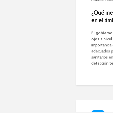
¿Qué med
en el ám
El gobierno
ojos a nivel
importancia 
adecuados pa
sanitarios e
detección t