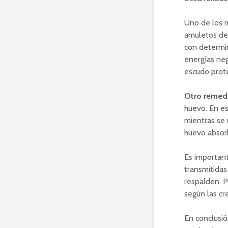
Uno de los m
amuletos de 
con determin
energías neg
escudo prote
Otro remedi
huevo. En es
mientras se 
huevo absorb
Es important
transmitidas
respalden. P
según las cr
En conclusió