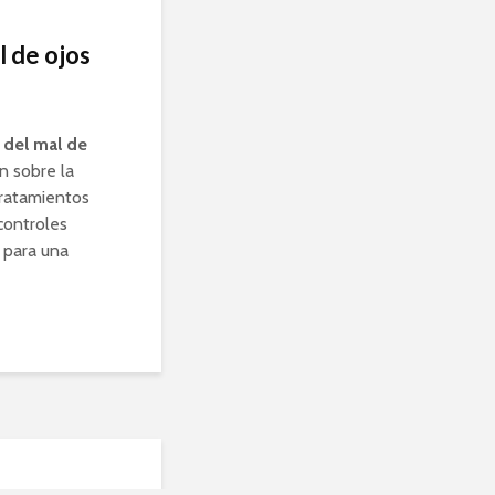
l de ojos
 del mal de
n sobre la
tratamientos
controles
r para una