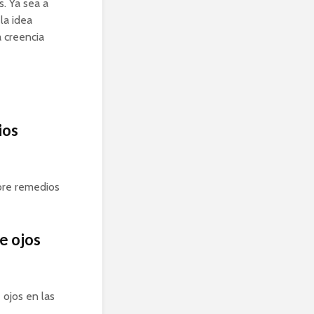
. Ya sea a
la idea
a creencia
ios
bre remedios
e ojos
 ojos en las