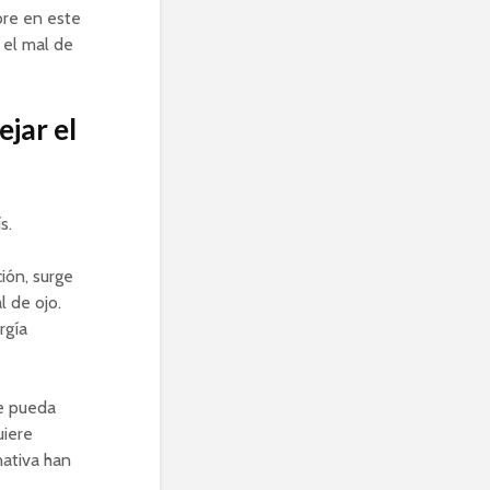
bre en este
 el mal de
jar el
s.
ión, surge
 de ojo.
rgía
ue pueda
uiere
nativa han