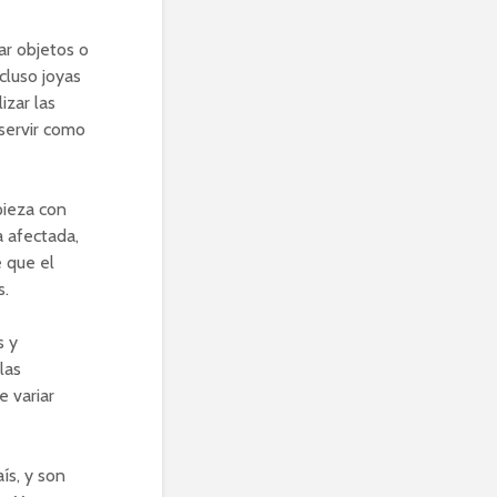
ar objetos o
cluso joyas
izar las
 servir como
pieza con
a afectada,
e que el
s.
s y
las
e variar
ís, y son