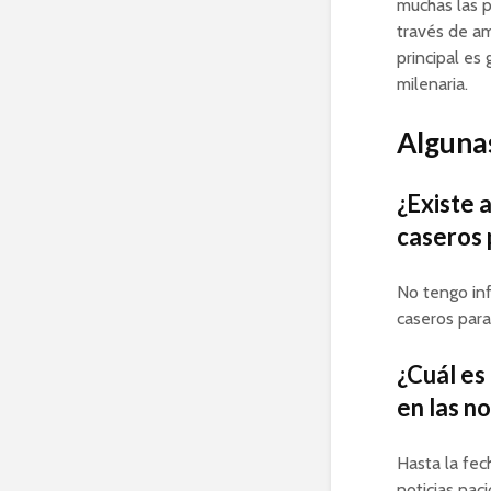
muchas las p
través de am
principal es
milenaria.
Algunas
¿Existe 
caseros 
No tengo inf
caseros para
¿Cuál es
en las no
Hasta la fec
noticias naci