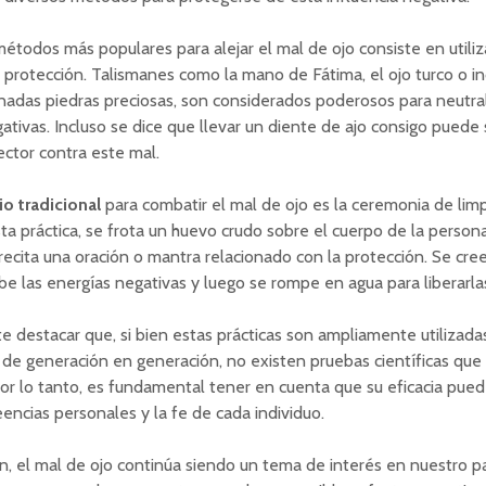
étodos más populares para alejar el mal de ojo consiste en utiliz
protección. Talismanes como la mano de Fátima, el ojo turco o in
adas piedras preciosas, son considerados poderosos para neutral
ativas. Incluso se dice que llevar un diente de ajo consigo puede
ctor contra este mal.
o tradicional
para combatir el mal de ojo es la ceremonia de lim
ta práctica, se frota un huevo crudo sobre el cuerpo de la person
recita una oración o mantra relacionado con la protección. Se cre
e las energías negativas y luego se rompe en agua para liberarla
e destacar que, si bien estas prácticas son ampliamente utilizada
 de generación en generación, no existen pruebas científicas que 
or lo tanto, es fundamental tener en cuenta que su eficacia pued
eencias personales y la fe de cada individuo.
n, el mal de ojo continúa siendo un tema de interés en nuestro pa