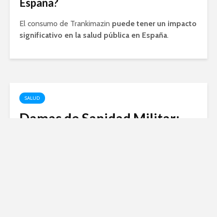
España?
El consumo de Trankimazin
puede tener un impacto
significativo en la salud pública en España
.
SALUD
Damas de Sanidad Militar:
Un papel fundamental en la
protección de nuestras
fuerzas armadas
febrero 1, 2024