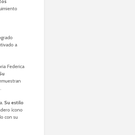
tos
uimiento
logrado
utivado a
ria Federica
Su
demuestran
.
da.
Su estilo
adero ícono
do con su