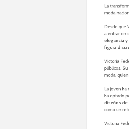
La transform
moda nacion
Desde que Vi
a entrar en 
elegancia y 
figura discr
Victoria Fed
públicos.
Su 
moda, quiene
La joven ha 
ha optado p
diseños de
como un refe
Victoria Fed