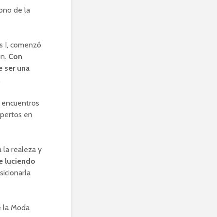
cono de la
os I, comenzó
ón.
Con
e ser una
.
y encuentros
xpertos en
 la realeza y
e luciendo
sicionarla
e la Moda