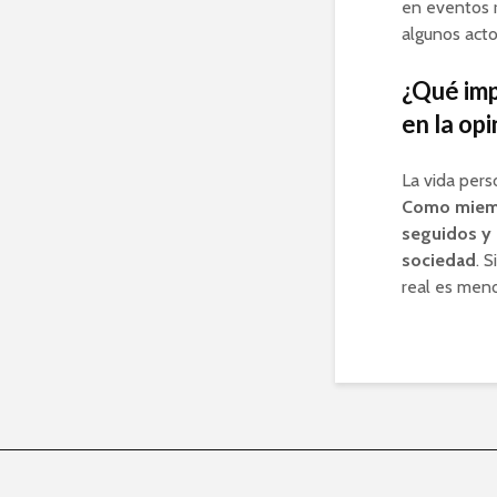
en eventos r
algunos actos
¿Qué imp
en la opi
La vida pers
Como miembr
seguidos y 
sociedad
. 
real es meno