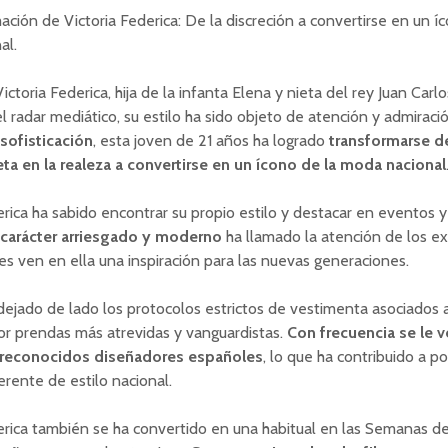
ación de Victoria Federica: De la discreción a convertirse en un í
al.
ctoria Federica, hija de la infanta Elena y nieta del rey Juan Carl
el radar mediático, su estilo ha sido objeto de atención y admiraci
sofisticación
, esta joven de 21 años ha logrado
transformarse d
eta en la realeza a convertirse en un ícono de la moda nacional
erica ha sabido encontrar su propio estilo y destacar en eventos 
carácter arriesgado y moderno
ha llamado la atención de los e
s ven en ella una inspiración para las nuevas generaciones.
dejado de lado los protocolos estrictos de vestimenta asociados a
or prendas más atrevidas y vanguardistas.
Con frecuencia se le v
 reconocidos diseñadores españoles
, lo que ha contribuido a po
rente de estilo nacional.
erica también se ha convertido en una habitual en las Semanas d