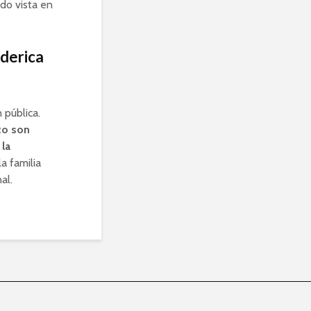
do vista en
ederica
 pública.
to son
la
a familia
al.