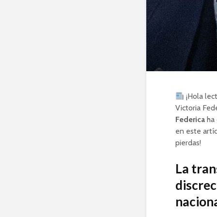
¡Hola lec
Victoria Fed
Federica
ha 
en este artí
pierdas!
La tran
discrec
nacion