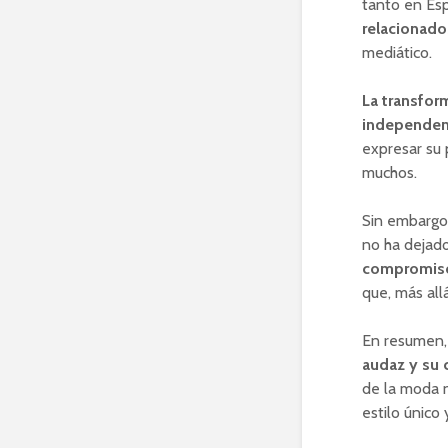
tanto en Es
relacionad
mediático.
La transform
independenc
expresar su 
muchos.
Sin embargo,
no ha dejado
compromiso
que, más all
En resumen, 
audaz y su 
de la moda n
estilo único