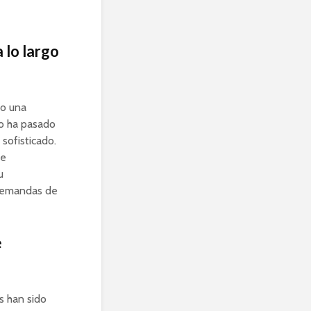
 lo largo
do una
mo ha pasado
sofisticado.
de
u
 demandas de
e
s han sido