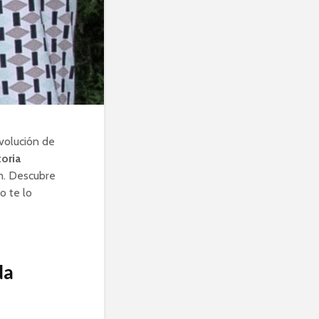
evolución de
toria
n. Descubre
o te lo
da