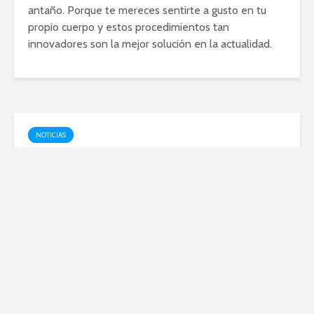
antaño. Porque te mereces sentirte a gusto en tu
propio cuerpo y estos procedimientos tan
innovadores son la mejor solución en la actualidad.
NOTICIAS
Contar con una asesoría de
calidad en Valencia
mayo 31, 2023