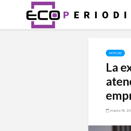
NOTICIAS
La ex
atenc
empr
marzo 18, 2