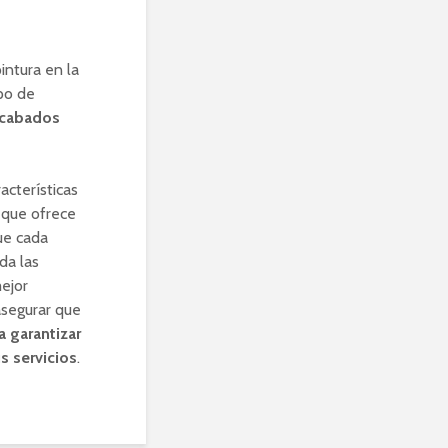
intura en la
ipo de
acabados
acterísticas
n que ofrece
ue cada
da las
ejor
asegurar que
a garantizar
s servicios
.