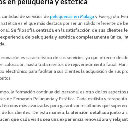
s en peluquería y estética
n cantidad de servicios de
peluquerias en Malaga
y Fuengirola, Fe
 Estética es el que más destaca por ser un sólido referente de be
sonal.
Su filosofía centrada en la satisfacción de sus clientes l
 experiencia de peluquería y estética completamente única, in
da
.
nnovación es característica de sus servicios, ya que ofrecen desde
n coloración, hasta tratamientos de rejuvenecimiento facial. Han
o electrónico para facilitar a sus clientes la adquisición de sus p
oritos.
mpo, la formación continua del personal es otro de los aspectos
es de Fernando Peluquería y Estética. Cada estilista y terapeut
as técnicas más avanzadas para garantizar resultados que superen 
 de los clientes. De esta manera,
la atención detallada junto a
acen que cada visita sea una experiencia renovadora y relajan