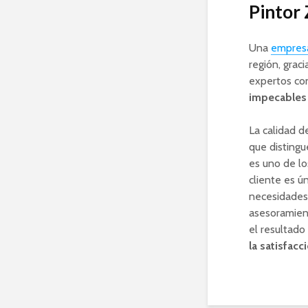
Pintor
Una
empresa
región, grac
expertos con
impecables 
La calidad de
que distingu
es uno de lo
cliente es ú
necesidades 
asesoramient
el resultado
la satisfacc