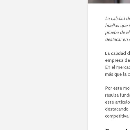
La calidad de
huellas que 
prueba de el
destacar en 
La calidad d
empresa deb
En el mercad
más que la c
Por este mot
resulta fund
este artícul
destacando c
competitiva.