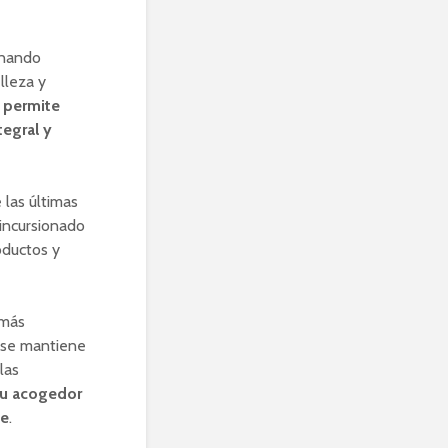
rnando
lleza y
e permite
tegral y
 las últimas
 incursionado
roductos y
 más
a se mantiene
las
 su acogedor
te
.