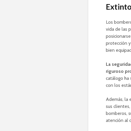
Extinto
Los bomberos
vida de las 
posicionarse
protección y
bien equipad
La segurida
riguroso pr
catálogo ha
con los est
Además, la 
sus clientes
bomberos, su
atención al