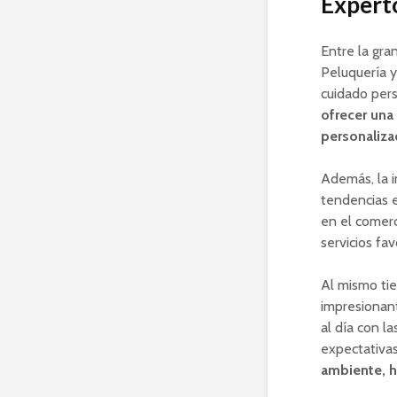
Experto
Entre la gra
Peluquería y
cuidado per
ofrecer una
personaliza
Además, la i
tendencias e
en el comerci
servicios fav
Al mismo tie
impresionant
al día con l
expectativas
ambiente, h