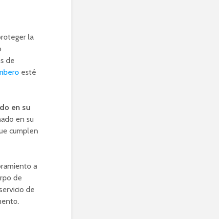
roteger la
o
os de
mbero
esté
ado en su
onado en su
que cumplen
oramiento a
erpo de
servicio de
mento.