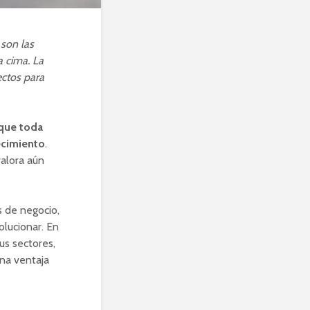
 son las
a cima. La
ectos para
 que toda
ecimiento
.
valora aún
s de negocio,
lucionar. En
us sectores,
una ventaja