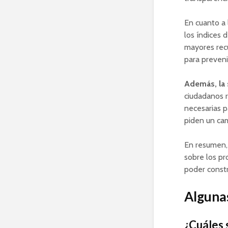
En cuanto a 
los índices 
mayores recu
para prevenir
Además, la 
ciudadanos 
necesarias p
piden un cam
En resumen,
sobre los pr
poder constr
Algunas
¿Cuáles 