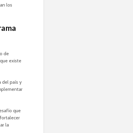
an los
orama
o de
 que existe
 del país y
implementar
esafío que
fortalecer
ar la