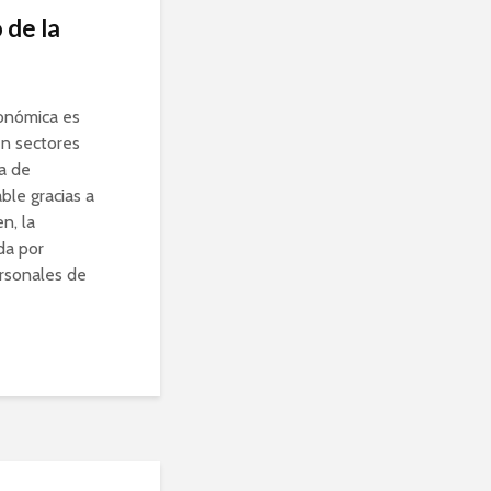
 de la
conómica es
en sectores
a de
ble gracias a
n, la
da por
ersonales de