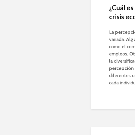
¿Cuál es
crisis e
La
percepci
variada.
Alg
como el come
empleos.
Ot
la diversifi
percepción
diferentes o
cada individ