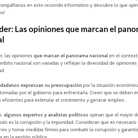
compáñanos en este recorrido informativo y descubre lo que opin
os!
der: Las opiniones que marcan el pan
al
r, las opiniones
que marcan el panorama nacional
en el context
ámbito nacional son variadas y reflejan la diversidad de opiniones
ad.
udadanos expressan su preocupación
por la situación económica
 tomadas por el gobierno para enfrentarla. Creen que se deben 
s eficientes para estimular el crecimiento y generar empleo.
o,
algunos expertos y analistas políticos
opinan que el mayor d
país es la corrupción y la impunidad. Consideran que es necesario 
iones y tomar medidas firmes para combatir la corrupción y garantiz
a en la gestión pública.