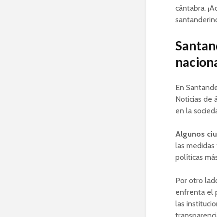
cántabra. ¡A
santanderin
Santan
nacion
En Santande
Noticias de 
en la socied
Algunos ci
las medidas
políticas má
Por otro lad
enfrenta el 
las instituc
transparenci