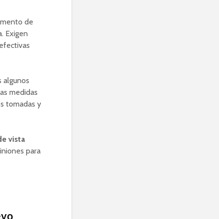
umento de
a. Exigen
 efectivas
s algunos
las medidas
nes tomadas y
de vista
iniones para
evo