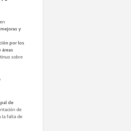
 en
 mejoras y
ión por los
e áreas
ntinuo sobre
o
ipal de
ntación de
 la falta de