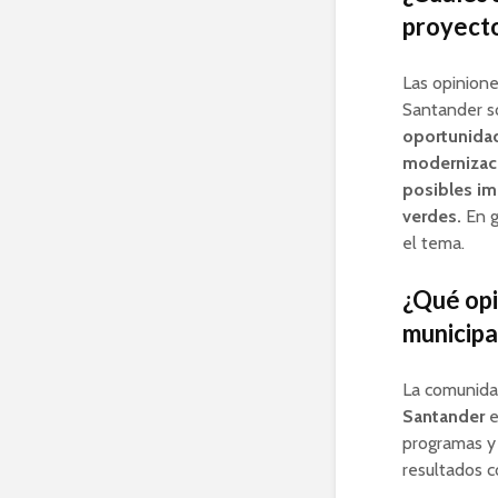
proyecto
Las opinione
Santander so
oportunidad
modernizaci
posibles im
verdes.
En g
el tema.
¿Qué opi
municipa
La comunidad
Santander
e
programas y 
resultados c