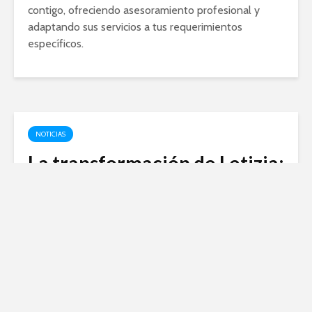
contigo, ofreciendo asesoramiento profesional y
adaptando sus servicios a tus requerimientos
específicos.
NOTICIAS
La transformación de Letizia:
antes y después de llegar a la
realeza
abril 8, 2024