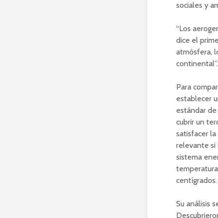
sociales y a
“Los aerogen
dice el prim
atmósfera, l
continental”.
Para compara
establecer u
estándar de 
cubrir un te
satisfacer l
relevante si
sistema ener
temperatura 
centígrados.
Su análisis 
Descubrieron