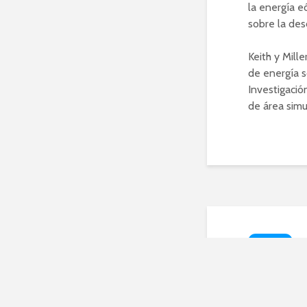
la energía e
sobre la des
Keith y Mill
de energía s
Investigació
de área sim
NOTICIAS
La b