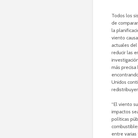
Todos los si
de comparar
la planifica
viento caus
actuales del
reducir las 
investigació
más precisa 
encontrando 
Unidos conti
redistribuye
“El viento s
impactos sean
políticas pú
combustibles
entre varias