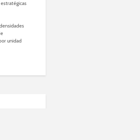
 estratégicas
y densidades
de
por unidad
 las