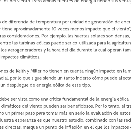
los del viento. Pero ambas fuentes de energía tienen sus venta
 de diferencia de temperatura por unidad de generación de energ
r tiene aproximadamente 10 veces menos impacto que el viento”, d
ras consideraciones. Por ejemplo, las huertas solares son densas,
 entre las turbinas eólicas puede ser co-utilizada para la agricultura
los aerogeneradores y la hora del día durante la cual operan t
s impactos climáticos.
ones de Keith y Miller no tienen en cuenta ningún impacto en la 
dial, por lo que sigue siendo un tanto incierto cómo puede afecta
 un despliegue de energía eólica de este tipo.
debe ser vista como una crítica fundamental de la energía eólica
 climáticos del viento pueden ser beneficiosos. Por lo tanto, el t
mo un primer paso para tomar más en serio la evaluación de estos
“Nuestra esperanza es que nuestro estudio, combinado con las rec
s directas, marque un punto de inflexión en el que los impactos 