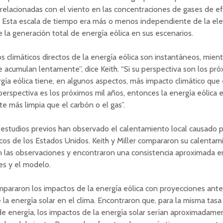
relacionadas con el viento en las concentraciones de gases de e
. Esta escala de tiempo era más o menos independiente de la ele
e la generación total de energía eólica en sus escenarios.
s climáticos directos de la energía eólica son instantáneos, mient
e acumulan lentamente”, dice Keith. “Si su perspectiva son los pr
rgía eólica tiene, en algunos aspectos, más impacto climático que 
u perspectiva es los próximos mil años, entonces la energía eólica 
 más limpia que el carbón o el gas”.
estudios previos han observado el calentamiento local causado p
cos de los Estados Unidos. Keith y Miller compararon su calentam
 las observaciones y encontraron una consistencia aproximada en
es y el modelo.
araron los impactos de la energía eólica con proyecciones anter
e la energía solar en el clima. Encontraron que, para la misma tasa
e energía, los impactos de la energía solar serían aproximadame