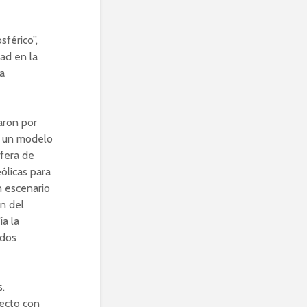
férico”,
dad en la
a
aron por
o un modelo
sfera de
ólicas para
n escenario
ón del
ía la
ados
s.
fecto con