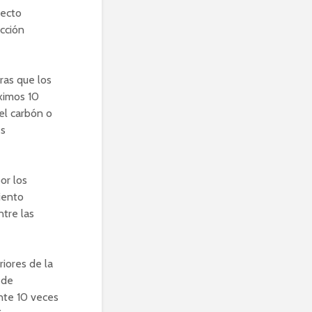
fecto
cción
ras que los
óximos 10
el carbón o
es
or los
iento
tre las
iores de la
 de
nte 10 veces