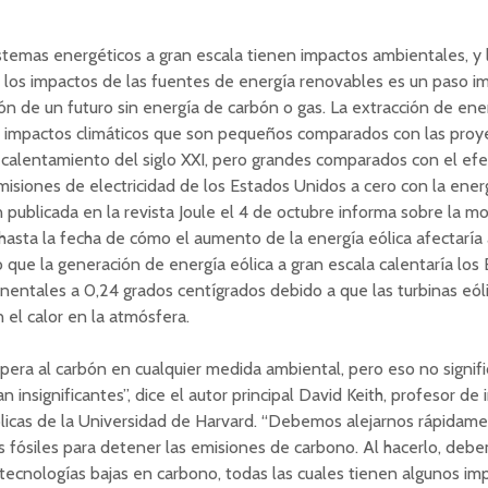
stemas energéticos a gran escala tienen impactos ambientales, y 
 los impactos de las fuentes de energía renovables es un paso i
ción de un futuro sin energía de carbón o gas. La extracción de ene
a impactos climáticos que son pequeños comparados con las proy
 calentamiento del siglo XXI, pero grandes comparados con el ef
emisiones de electricidad de los Estados Unidos a cero con la energ
n publicada en la revista Joule el 4 de octubre informa sobre la m
hasta la fecha de cómo el aumento de la energía eólica afectaría a
que la generación de energía eólica a gran escala calentaría los
nentales a 0,24 grados centígrados debido a que las turbinas eól
n el calor en la atmósfera.
upera al carbón en cualquier medida ambiental, pero eso no signif
 insignificantes”, dice el autor principal David Keith, profesor de 
blicas de la Universidad de Harvard. “Debemos alejarnos rápidame
 fósiles para detener las emisiones de carbono. Al hacerlo, debe
 tecnologías bajas en carbono, todas las cuales tienen algunos im