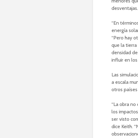
menores que 
desventajas.
“En términos
energía sola
“Pero hay ot
que la tierra
densidad de 
influir en lo
Las simulaci
a escala mun
otros países
“La obra no 
los impactos
ser visto co
dice Keith. 
observacione