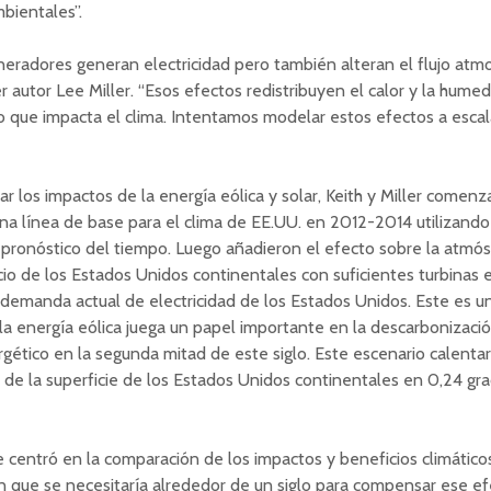
mbientales”.
eradores generan electricidad pero también alteran el flujo atmos
er autor Lee Miller. “Esos efectos redistribuyen el calor y la hume
o que impacta el clima. Intentamos modelar estos efectos a escal
r los impactos de la energía eólica y solar, Keith y Miller comenz
na línea de base para el clima de EE.UU. en 2012-2014 utilizand
pronóstico del tiempo. Luego añadieron el efecto sobre la atmó
rcio de los Estados Unidos continentales con suficientes turbinas e
a demanda actual de electricidad de los Estados Unidos. Este es u
 la energía eólica juega un papel importante en la descarbonizaci
gético en la segunda mitad de este siglo. Este escenario calentar
de la superficie de los Estados Unidos continentales en 0,24 gr
se centró en la comparación de los impactos y beneficios climático
 que se necesitaría alrededor de un siglo para compensar ese e