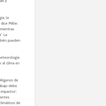
jas y
ía, la
ice Miller.
 mientras
”. La
ambién pueden
meteorología
r al clima en
. Algunos de
rabajo debe
 impactos”,
ientes
climáticos de