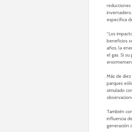
reducciones 
invernadero
específica d
“Los impacto
beneficios s
años, la ene
el gas. Si s
enormemente
Más de diez 
parques eóli
simulado con
observacion
También comp
influencia d
generación d