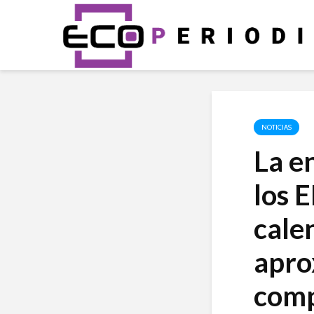
NOTICIAS
La e
los 
cale
apro
comp