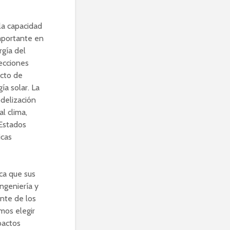
la capacidad
mportante en
rgía del
ecciones
ecto de
ía solar. La
odelización
l clima,
 Estados
icas
ica que sus
ingeniería y
nte de los
mos elegir
pactos