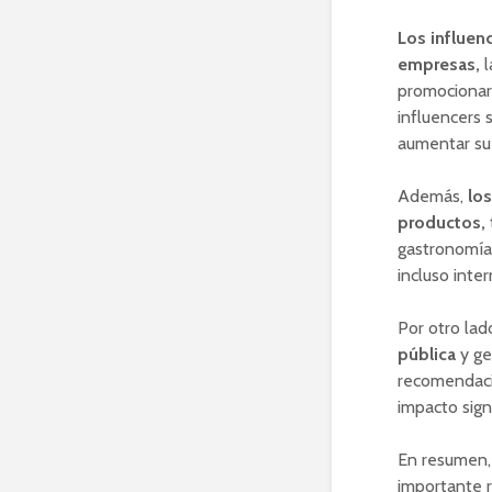
Los influen
empresas,
l
promocionar 
influencers 
aumentar su 
Además,
lo
productos,
gastronomía 
incluso inte
Por otro lad
pública
y ge
recomendaci
impacto sign
En resumen,
importante r