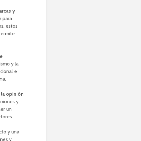
arcas y
n para
os, estos
permite
de
ismo y la
cional e
na.
 la opinión
iniones y
ner un
tores.
cto y una
ones y