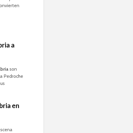
convierten
ria a
bria
son
ina Pedroche
sus
bria en
escena