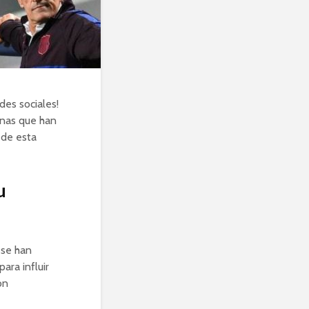
des sociales!
nas que han
 de esta
u
 se han
ara influir
ón