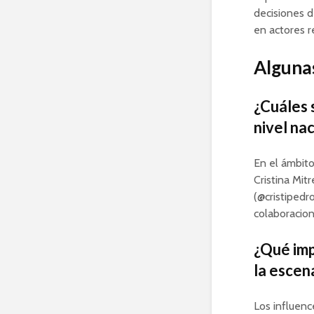
decisiones d
en actores r
Algunas
¿Cuáles 
nivel na
En el ámbito
Cristina Mit
(@cristipedr
colaboracio
¿Qué imp
la escen
Los influen