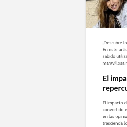
¡Descubre lo
En este artí
sabido utili
maravillosa r
El impa
repercu
El impacto d
convertido e
en las opini
trascienda l