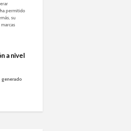
erar
 ha permitido
emás, su
n marcas
n a nivel
an generado