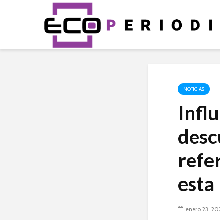
NOTICIAS
Infl
desc
refe
esta
enero 23, 20