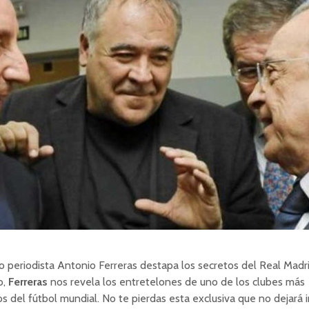
o periodista Antonio Ferreras destapa los secretos del Real Madr
o,
Ferreras
nos revela los entretelones de uno de los clubes más
 del fútbol mundial. No te pierdas esta exclusiva que no dejará 