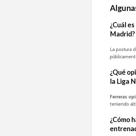
Algunas
¿Cuál es
Madrid?
La postura d
públicament
¿Qué opi
la Liga 
Ferreras
opi
teniendo alt
¿Cómo ha
entrenad