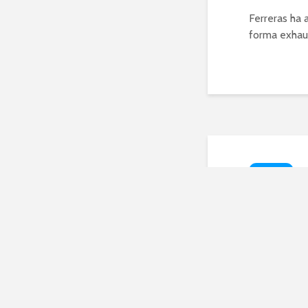
Ferreras ha 
forma exhaus
NOTICIAS
La p
y su
o eva
febrero 9, 2