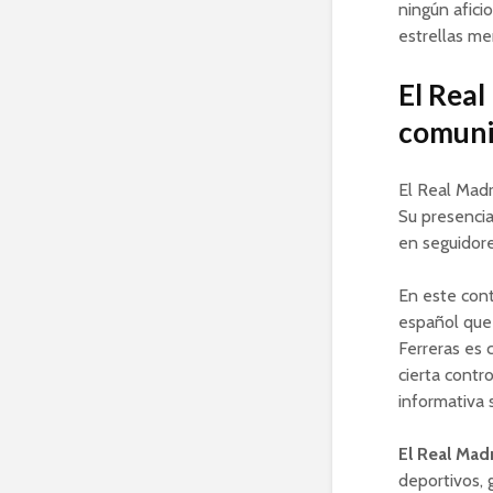
ningún afic
estrellas me
El Real
comunic
El Real Madr
Su presencia
en seguidore
En este cont
español que 
Ferreras es 
cierta contr
informativa 
El Real Mad
deportivos,