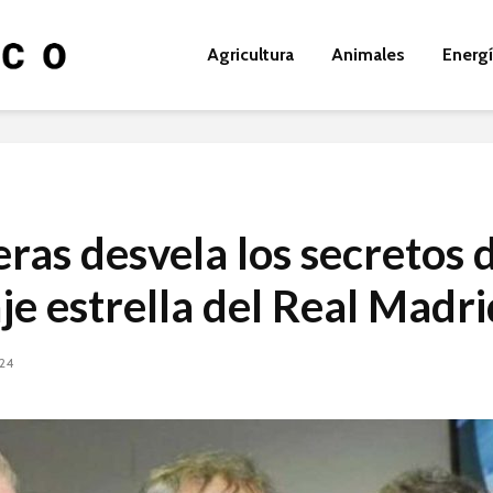
Agricultura
Animales
Energ
eras desvela los secretos 
aje estrella del Real Madri
024