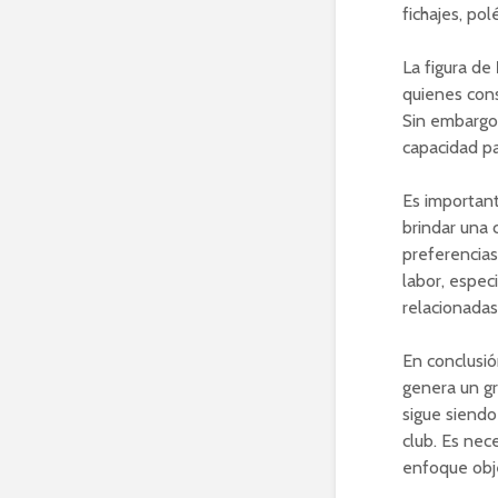
fichajes, po
La figura de
quienes cons
Sin embargo
capacidad pa
Es important
brindar una 
preferencias
labor, espec
relacionadas
En conclusió
genera un gr
sigue siendo
club. Es nec
enfoque obje