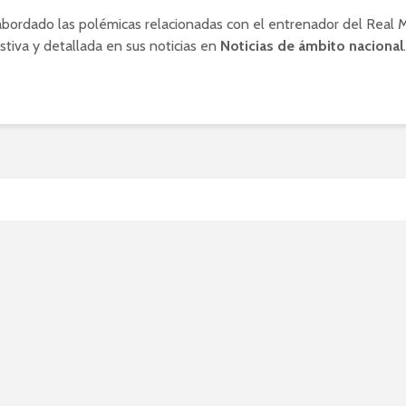
abordado las polémicas relacionadas con el entrenador del Real 
tiva y detallada en sus noticias en
Noticias de ámbito nacional
.
olémica en torno a Nacho
s diamantes: ¿riqueza legí
sión fiscal?
024