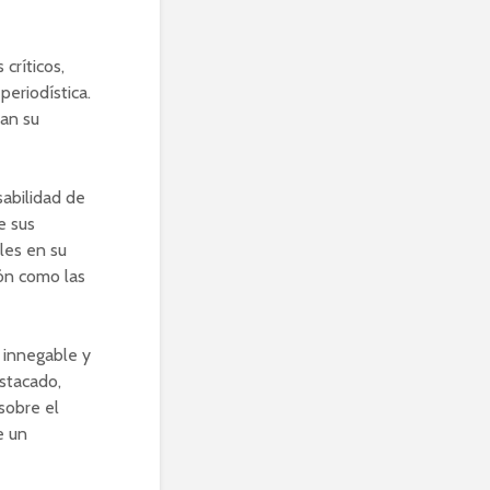
críticos,
periodística.
an su
sabilidad de
e sus
les en su
ión como las
 innegable y
estacado,
 sobre el
e un