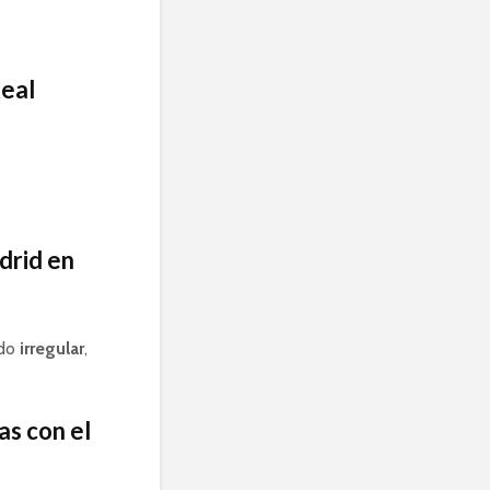
Real
drid en
ido
irregular
,
as con el