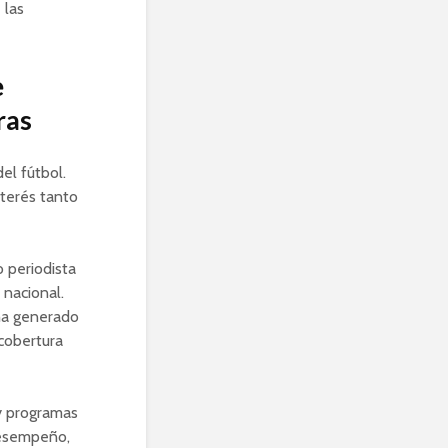
 las
e
ras
el fútbol.
terés tanto
o periodista
 nacional.
 ha generado
 cobertura
 y programas
desempeño,