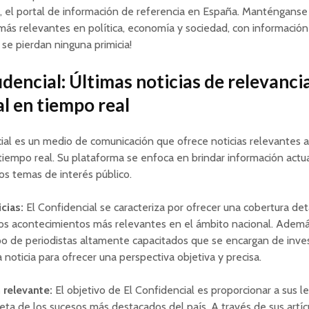
, el portal de información de referencia en España. Manténganse
más relevantes en política, economía y sociedad, con información
 se pierdan ninguna primicia!
idencial: Últimas noticias de relevanci
l en tiempo real
ial es un medio de comunicación que ofrece noticias relevantes a
tiempo real. Su plataforma se enfoca en brindar información actu
os temas de interés público.
cias:
El Confidencial se caracteriza por ofrecer una cobertura det
los acontecimientos más relevantes en el ámbito nacional. Ademá
o de periodistas altamente capacitados que se encargan de inves
a noticia para ofrecer una perspectiva objetiva y precisa.
 relevante:
El objetivo de El Confidencial es proporcionar a sus l
eta de los sucesos más destacados del país. A través de sus artíc