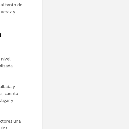
 al tanto de
 veraz y
a
 nivel
alizada
allada y
s, cuenta
tigar y
ectores una
ulos,