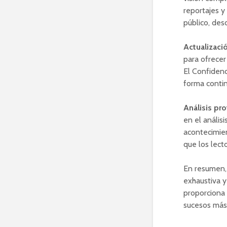
reportajes y
público, des
Actualizaci
para ofrecer
El Confidenc
forma contin
Análisis pr
en el anális
acontecimie
que los lec
En resumen, 
exhaustiva y
proporciona 
sucesos más