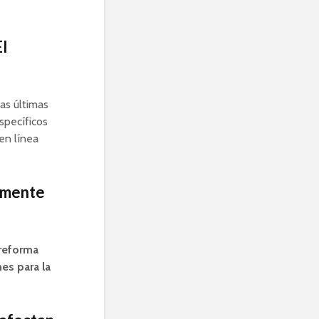
El
as últimas
specíficos
en línea
temente
 reforma
es para la