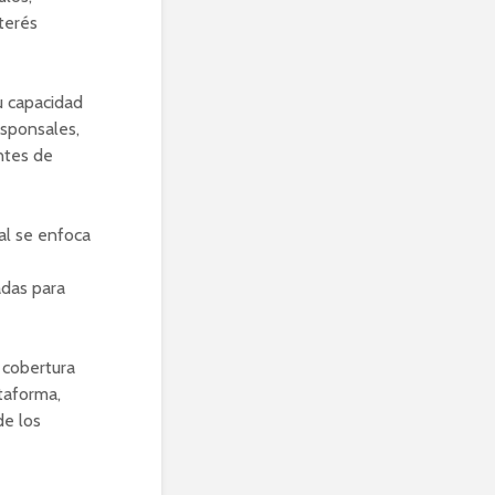
terés
u capacidad
esponsales,
ntes de
al se enfoca
adas para
 cobertura
ataforma,
de los