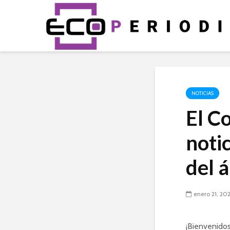
NOTICIAS
El C
noti
del 
enero 21, 20
¡Bienvenidos