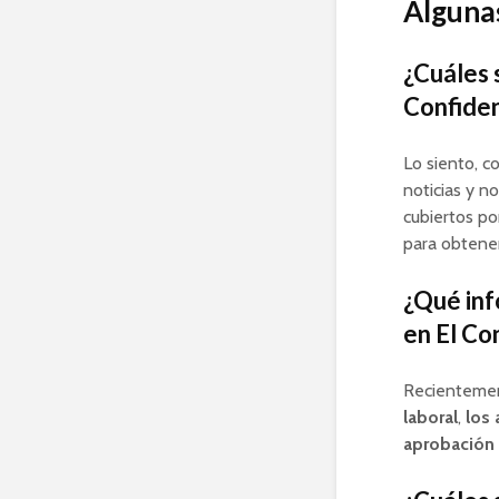
Algunas
¿Cuáles s
Confiden
Lo siento, c
noticias y n
cubiertos po
para obtener
¿Qué inf
en El Co
Recientemen
laboral
,
los 
aprobación 