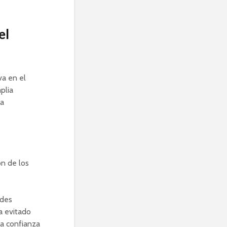
el
va en el
plia
ia
ón de los
ades
a evitado
la confianza