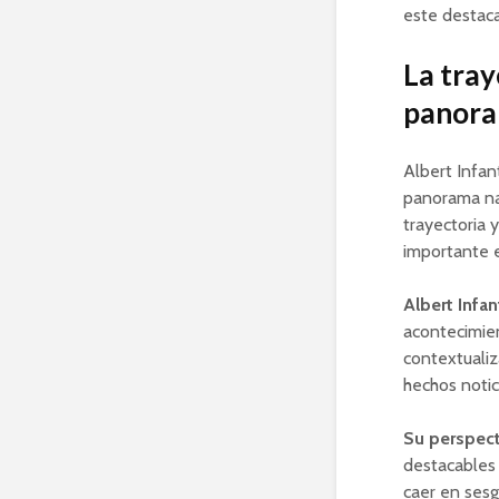
este destaca
La tray
panora
Albert Infan
panorama nac
trayectoria 
importante 
Albert Infan
acontecimien
contextualiz
hechos notic
Su perspect
destacables 
caer en sesg