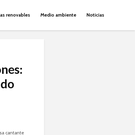
ías renovables
Medio ambiente
Noticias
ones:
ado
osa cantante