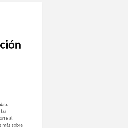
ación
mbito
 las
orte al
re más sobre