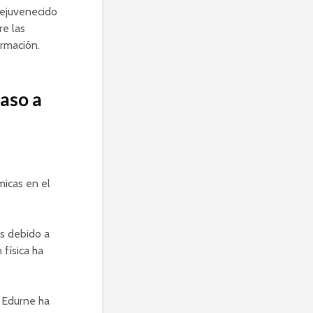
rejuvenecido
re las
ormación.
aso a
micas en el
s debido a
 física ha
Edurne ha