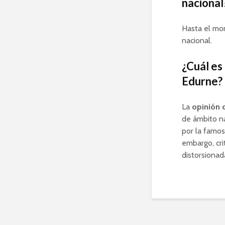
nacional
Hasta el mo
nacional.
¿Cuál es
Edurne?
La
opinión 
de ámbito n
por la famos
embargo, cri
distorsionad