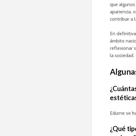
que algunos 
apariencia, 
contribuir a 
En definitiv
ámbito nacio
reflexionar 
la sociedad.
Algunas
¿Cuántas
estética
Edurne se h
¿Qué tip