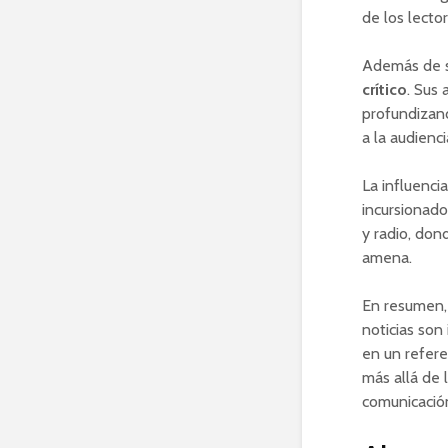
de los lecto
Además de s
crítico
. Sus 
profundizand
a la audienc
La influenci
incursionado
y radio, don
amena.
En resumen, 
noticias son 
en un refere
más allá de 
comunicació