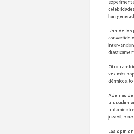
experimentad
celebridades
han generado
Uno de los 
convertido e
intervención
drásticament
Otro cambio
vez más popu
dérmicos, lo
Además de e
procedimien
tratamientos
juvenil, per
Las opinion