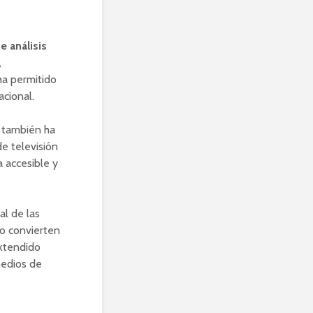
e análisis
,
ha permitido
acional.
e también ha
e televisión
 accesible y
al de las
 lo convierten
extendido
medios de