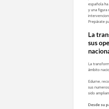
española ha 
y una figura
intervencion
Prepárate p
La tran
sus ope
naciona
La transform
ámbito nacio
Edurne, reco
sus numerosa
sido amplia
Desde su pa