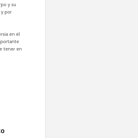
rpo y su
 y por
rsia en el
mportante
e tener en
to