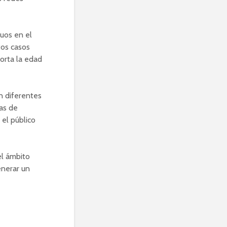
uos en el
tos casos
orta la edad
n diferentes
as de
 el público
el ámbito
enerar un