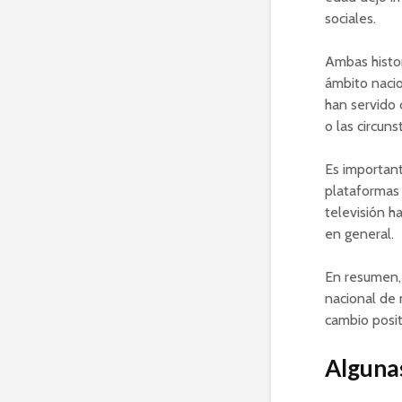
sociales.
Ambas histor
ámbito nacio
han servido
o las circun
Es important
plataformas 
televisión h
en general.
En resumen, 
nacional de 
cambio posit
Algunas