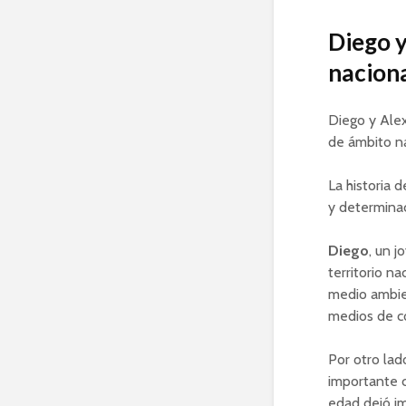
Diego y
nacion
Diego y Alex
de ámbito na
La historia 
y determinac
Diego
, un j
territorio n
medio ambien
medios de co
Por otro lad
importante c
edad dejó im