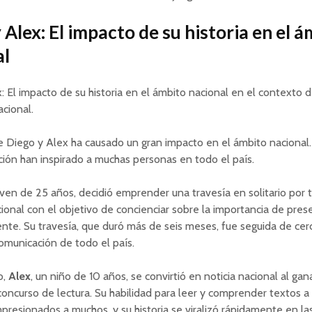
 Alex: El impacto de su historia en el 
al
: El impacto de su historia en el ámbito nacional en el contexto d
cional.
de Diego y Alex ha causado un gran impacto en el ámbito nacional.
ión han inspirado a muchas personas en todo el país.
oven de 25 años, decidió emprender una travesía en solitario por 
acional con el objetivo de concienciar sobre la importancia de prese
te. Su travesía, que duró más de seis meses, fue seguida de cer
municación de todo el país.
o,
Alex
, un niño de 10 años, se convirtió en noticia nacional al gan
oncurso de lectura. Su habilidad para leer y comprender textos a 
presionados a muchos, y su historia se viralizó rápidamente en la