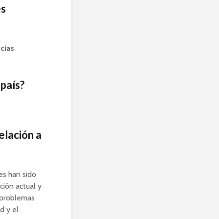
es
icias
 país?
elación a
es han sido
ción actual y
s problemas
d y el