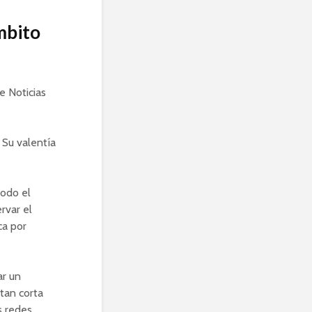
ámbito
e Noticias
 Su valentía
todo el
rvar el
ca por
ar un
tan corta
s redes