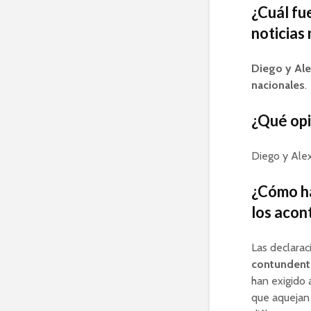
¿Cuál fu
noticias
Diego y Al
nacionales
.
¿Qué opi
Diego y Ale
¿Cómo ha
los acon
Las declarac
contundent
han exigido 
que aquejan 