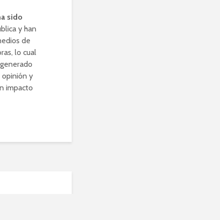
ha sido
blica y han
medios de
as, lo cual
n generado
 opinión y
un impacto