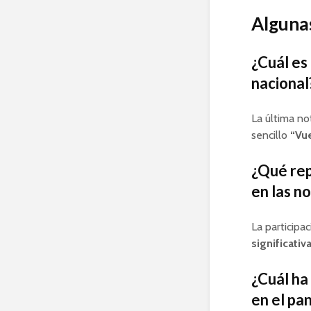
Algunas
¿Cuál es
nacional
La última no
sencillo
“Vu
¿Qué rep
en las no
La participa
significativ
¿Cuál ha
en el pa