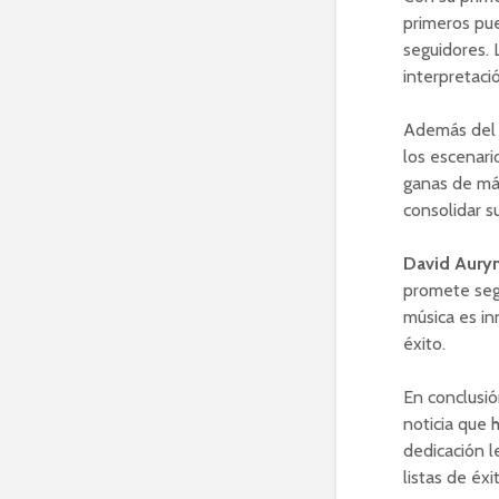
primeros pue
seguidores. 
interpretaci
Además del é
los escenari
ganas de más
consolidar s
David Aury
promete segu
música es in
éxito.
En conclusió
noticia que 
dedicación l
listas de éx