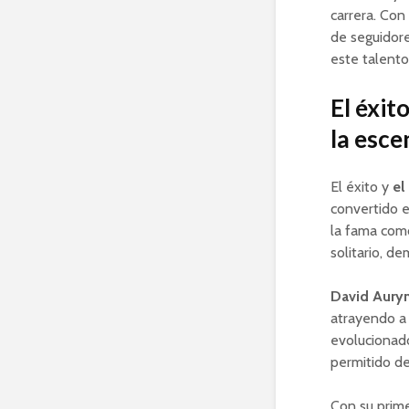
carrera. Con
de seguidore
este talento
El éxit
la esce
El éxito y
el
convertido e
la fama com
solitario, d
David Aury
atrayendo a 
evolucionado
permitido de
Con su prime