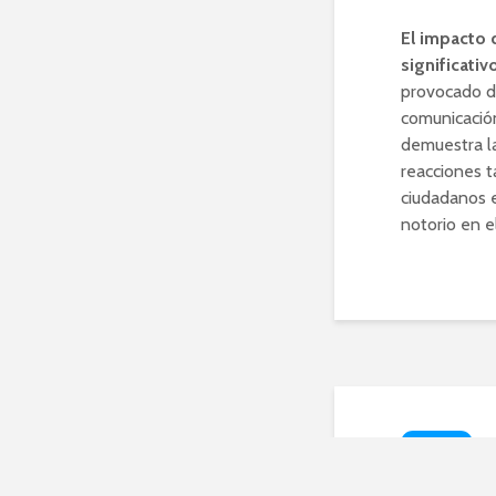
El impacto 
significativ
provocado d
comunicación
demuestra la
reacciones t
ciudadanos e
notorio en e
NOTICIAS