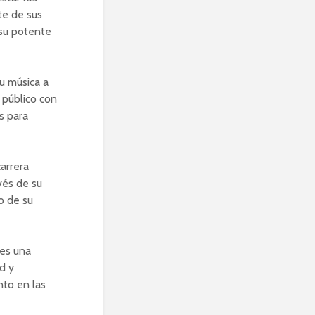
te de sus
 su potente
su música a
 público con
s para
arrera
vés de su
vo de su
 es una
d y
nto en las