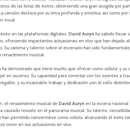
stos de las listas de éxitos, obteniendo una gran acogida por par
La canción destaca por su letra profunda y emotiva, así como por
ón vocal.
xito en las plataformas digitales,
David Auryn
ha sabido llevar 
os, ofreciendo impactantes actuaciones en vivo que han dejado al
. Su carisma y talento sobre el escenario han sido fundamentale
u renacimiento musical.
n
ha demostrado que tiene mucho que ofrecer como solista, y su c
ir en ascenso. Su capacidad para conectar con los oyentes a tra
negable, y su incansable trabajo y dedicación son el sello distinti
n, el renacimiento musical de
David Auryn
en la escena nacional
ha causado revuelo en el panorama musical. Su talento, versatilida
e han permitido reinventarse como solista, alcanzando el éxito ta
itos como en sus actuaciones en vivo.