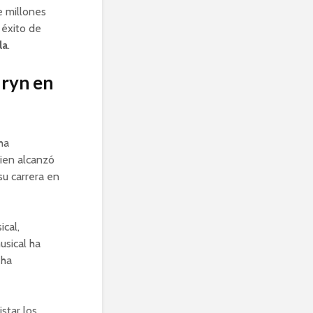
e millones
 éxito de
la
.
uryn en
ha
uien alcanzó
u carrera en
ical,
usical ha
 ha
star los