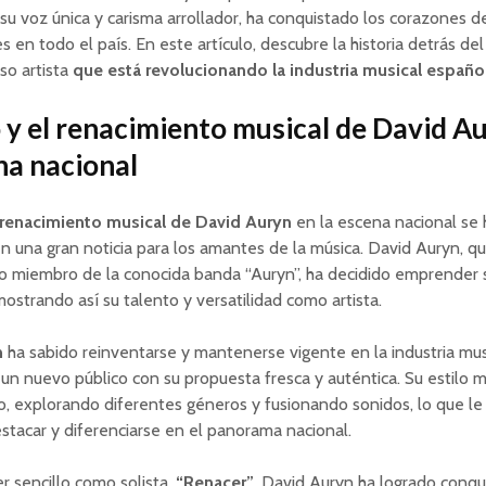
 su voz única y carisma arrollador, ha conquistado los corazones d
s en todo el país. En este artículo, descubre la historia detrás del
so artista
que está revolucionando la industria musical españo
o y el renacimiento musical de David A
na nacional
 renacimiento musical de David Auryn
en la escena nacional se 
n una gran noticia para los amantes de la música. David Auryn, q
o miembro de la conocida banda “Auryn”, ha decidido emprender s
emostrando así su talento y versatilidad como artista.
n
ha sabido reinventarse y mantenerse vigente en la industria mus
un nuevo público con su propuesta fresca y auténtica. Su estilo m
, explorando diferentes géneros y fusionando sonidos, lo que le
stacar y diferenciarse en el panorama nacional.
r sencillo como solista,
“Renacer”
, David Auryn ha logrado conqui