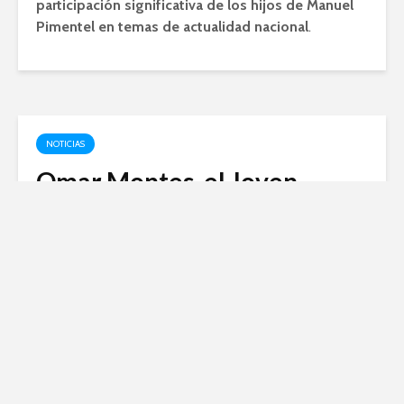
participación significativa de los hijos de Manuel
Pimentel en temas de actualidad nacional
.
NOTICIAS
Omar Montes, el Joven
Cantante que Conquista el
Escenario Nacional
febrero 13, 2024
Omar Montes, el aclamado artista urbano y joven
promesa de la música española, conquista corazones
y escenarios con su talento innato. Con su estilo
único y fresco, se ha convertido en un referente de la