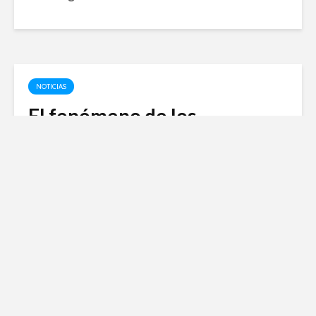
NOTICIAS
El fenómeno de los
transfugas: ¿una traición a la
democracia o estrategia
política?
enero 24, 2024