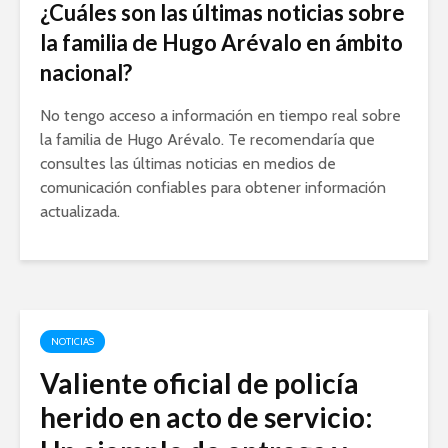
¿Cuáles son las últimas noticias sobre
la familia de Hugo Arévalo en ámbito
nacional?
No tengo acceso a información en tiempo real sobre
la familia de Hugo Arévalo. Te recomendaría que
consultes las últimas noticias en medios de
comunicación confiables para obtener información
actualizada.
NOTICIAS
Valiente oficial de policía
herido en acto de servicio: