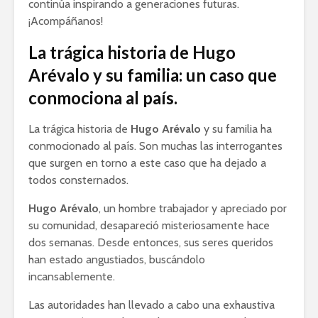
continúa inspirando a generaciones futuras.
¡Acompáñanos!
La trágica historia de Hugo
Arévalo y su familia: un caso que
conmociona al país.
La trágica historia de
Hugo Arévalo
y su familia ha
conmocionado al país. Son muchas las interrogantes
que surgen en torno a este caso que ha dejado a
todos consternados.
Hugo Arévalo
, un hombre trabajador y apreciado por
su comunidad, desapareció misteriosamente hace
dos semanas. Desde entonces, sus seres queridos
han estado angustiados, buscándolo
incansablemente.
Las autoridades han llevado a cabo una exhaustiva