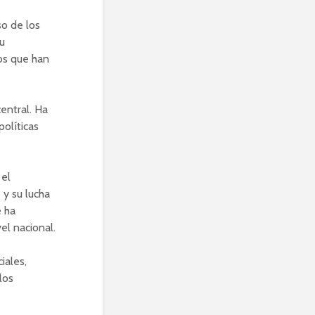
so de los
su
tos que han
central. Ha
olíticas
 el
 y su lucha
e ha
el nacional.
iales,
los