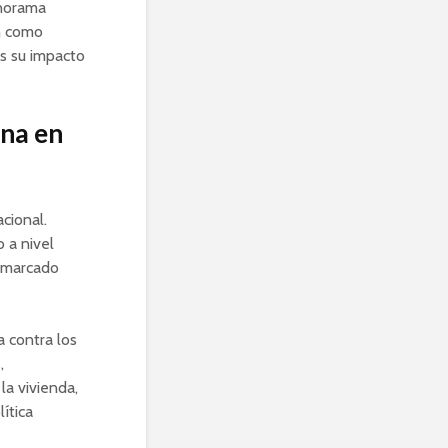
anorama
ón como
s su impacto
ona en
cional.
 a nivel
n marcado
a contra los
,
a vivienda,
ítica