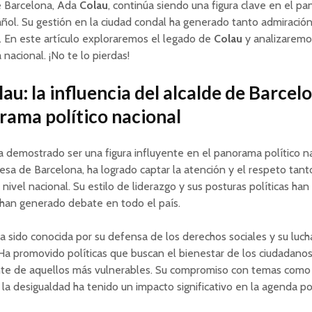
e Barcelona, Ada
Colau
, continúa siendo una figura clave en el p
añol. Su gestión en la ciudad condal ha generado tanto admiraci
. En este artículo exploraremos el legado de
Colau
y analizaremo
a nacional. ¡No te lo pierdas!
au: la influencia del alcalde de Barcel
rama político nacional
 demostrado ser una figura influyente en el panorama político na
sa de Barcelona, ha logrado captar la atención y el respeto tanto
 nivel nacional. Su estilo de liderazgo y sus posturas políticas ha
 han generado debate en todo el país.
a sido conocida por su defensa de los derechos sociales y su luch
Ha promovido políticas que buscan el bienestar de los ciudadanos
te de aquellos más vulnerables. Su compromiso con temas como l
 la desigualdad ha tenido un impacto significativo en la agenda pol