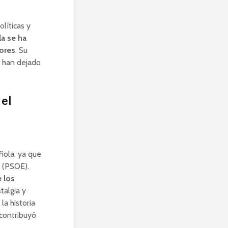
líticas y
la se ha
ores
. Su
l han dejado
 el
ñola, ya que
l (PSOE).
 los
talgia y
la historia
 contribuyó