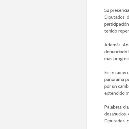
Su presencia
Diputados, d
participació
tenido reper
Además, Ada 
denunciado l
más progresi
En resumen, 
panorama pol
por un cambi
extendido má
Palabras cla
desahucios, 
Diputados, cr