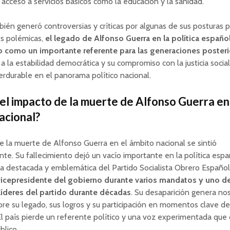
l acceso a servicios básicos como la educación y la sanidad.
én generó controversias y críticas por algunas de sus posturas po
es polémicas,
el legado de Alfonso Guerra en la política españo
 como un importante referente para las generaciones posteri
 a la estabilidad democrática y su compromiso con la justicia socia
rdurable en el panorama político nacional.
 el impacto de la muerte de Alfonso Guerra en
acional?
e la muerte de Alfonso Guerra en el ámbito nacional se sintió
e. Su fallecimiento dejó un vacío importante en la política espa
ra destacada y emblemática del Partido Socialista Obrero Españo
vicepresidente del gobierno durante varios mandatos y uno de
 líderes del partido durante décadas
. Su desaparición genera nos
bre su legado, sus logros y su participación en momentos clave de 
l país pierde un referente político y una voz experimentada que
blico.