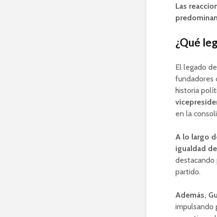
Las reaccio
predominant
¿Qué leg
El legado de
fundadores d
historia polí
vicepreside
en la consol
A lo largo d
igualdad d
destacando p
partido.
Además, Gue
impulsando p