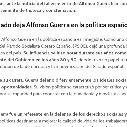
nes ante la noticia del fallecimiento de Alfonso Guerra han sid
emente de tristeza y consternación.
ado deja Alfonso Guerra en la política españo
 Alfonso Guerra en la política española es innegable. Como uno 
el Partido Socialista Obrero Español (PSOE), dejó una profunda h
tica del país.
Su influencia se hizo notar durante sus años como
nte del Gobierno en los años 80 y 90
, donde tuvo un papel fu
idación de la democracia y la modernización del Estado español.
e su carrera, Guerra defendió fervientemente los ideales social
e oportunidades
. Su visión política se caracterizó por ser crítica y 
or su capacidad para conectar con la ciudadanía y movilizar a las
rra fue un referente en la defensa de los derechos sociales y
olíticas destinadas a mejorar la calidad de vida de los trabajador