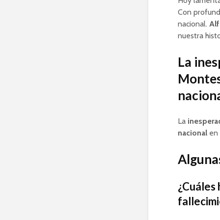
Hoy lamenta
Con profundo
nacional.
Al
nuestra hist
La ines
Montesq
nacion
La
inespera
nacional
en 
Algunas
¿Cuáles h
fallecim