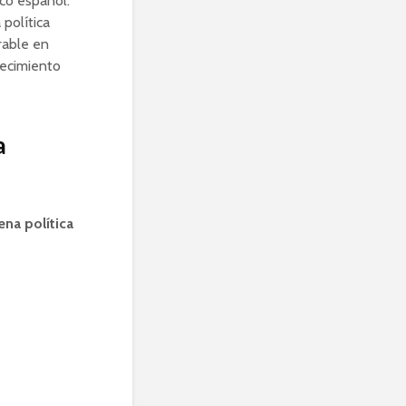
co español.
política
rable en
lecimiento
a
ena política