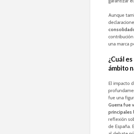
garantizar e
Aunque tambi
declaracion
consolidado
contribución
una marca pe
¿Cuál es
ámbito n
El impacto d
profundament
fue una figu
Guerra fue 
principales
reflexión so
de España. E
al debate pú