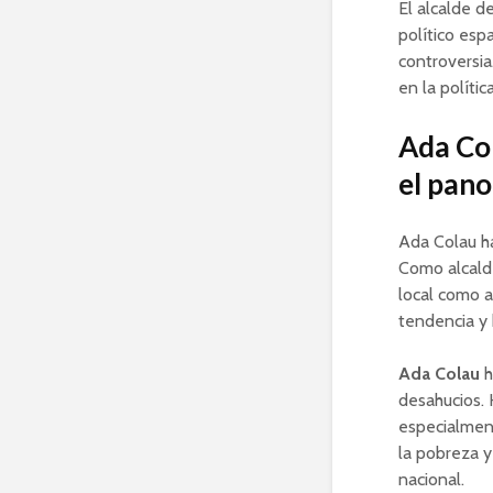
El alcalde d
político esp
controversia
en la polític
Ada Col
el pano
Ada Colau ha
Como alcalde
local como a
tendencia y
Ada Colau
h
desahucios. 
especialmen
la pobreza y
nacional.