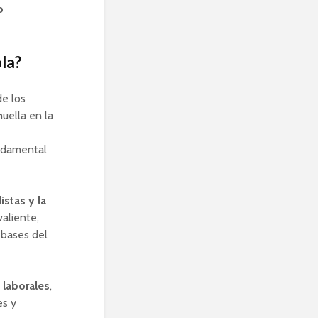
o
la?
de los
uella en la
ndamental
istas y la
valiente,
 bases del
 laborales
,
es y