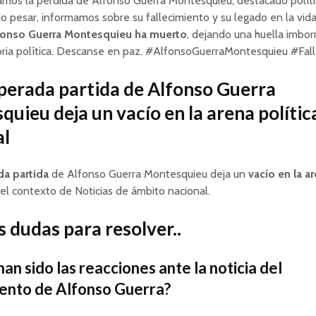
mos la pérdida de Alfonso Guerra Montesquieu, destacado políti
 pesar, informamos sobre su fallecimiento y su legado en la vida 
fonso Guerra Montesquieu ha muerto
, dejando una huella imbor
oria política. Descanse en paz. #AlfonsoGuerraMontesquieu #Fal
perada partida de Alfonso Guerra
uieu deja un vacío en la arena polític
al
da partida
de Alfonso Guerra Montesquieu deja un
vacío en la ar
el contexto de Noticias de ámbito nacional.
 dudas para resolver..
an sido las reacciones ante la noticia del
iento de Alfonso Guerra?