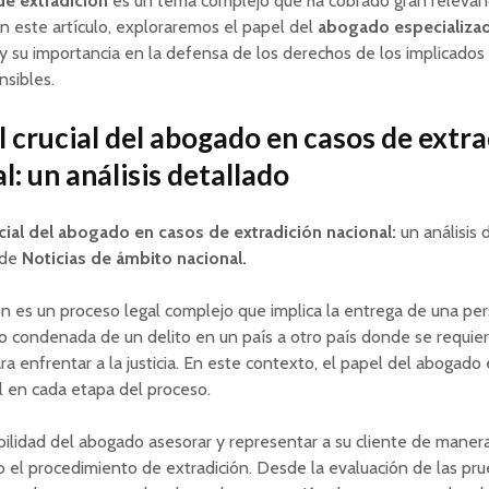
de extradición
es un tema complejo que ha cobrado gran relevanc
En este artículo, exploraremos el papel del
abogado especializa
y su importancia en la defensa de los derechos de los implicados
nsibles.
l crucial del abogado en casos de extr
l: un análisis detallado
ucial del abogado en casos de extradición nacional:
un análisis 
 de
Noticias de ámbito nacional.
ón es un proceso legal complejo que implica la entrega de una pe
 condenada de un delito en un país a otro país donde se requier
ra enfrentar a la justicia. En este contexto, el papel del abogado 
 en cada etapa del proceso.
ilidad del abogado asesorar y representar a su cliente de manera
 el procedimiento de extradición. Desde la evaluación de las pr