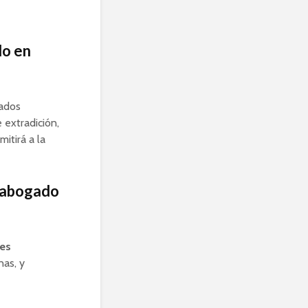
do en
tados
e extradición,
itirá a la
n abogado
les
nas, y