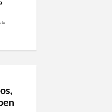
a
s
la
os,
eben