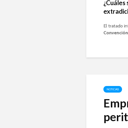
¿Cuáles 
extradic
El tratado i
Convención 
NOTICIAS
Empr
peri