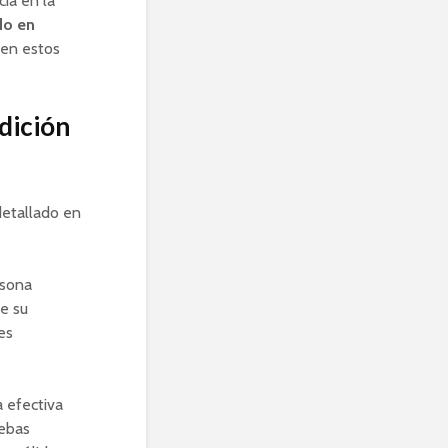
ia en la
do en
 en estos
adición
detallado en
rsona
e su
es
 efectiva
uebas