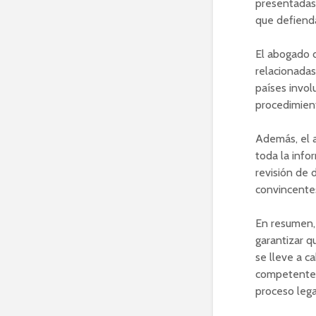
presentadas 
que defiend
El abogado d
relacionadas
países invol
procedimient
Además, el a
toda la info
revisión de 
convincente
En resumen, 
garantizar q
se lleve a c
competente y
proceso lega