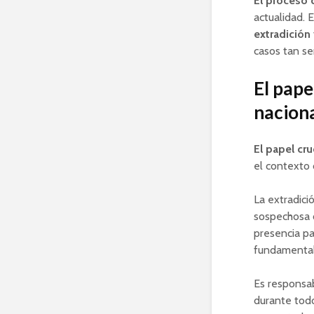
El proceso 
actualidad. 
extradición
casos tan se
El pape
naciona
El papel cr
el contexto
La extradici
sospechosa o
presencia pa
fundamental
Es responsab
durante todo