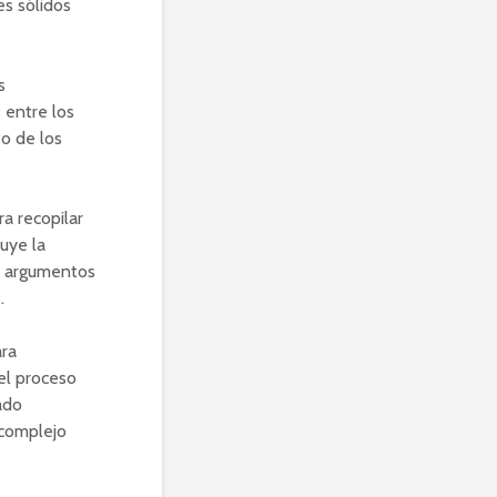
es sólidos
s
 entre los
o de los
a recopilar
uye la
de argumentos
.
ara
el proceso
ado
 complejo