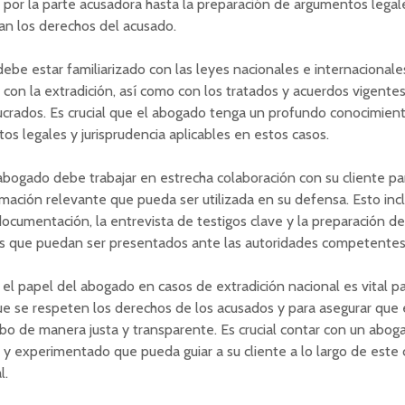
por la parte acusadora hasta la preparación de argumentos legal
an los derechos del acusado.
ebe estar familiarizado con las leyes nacionales e internacionale
 con la extradición, así como con los tratados y acuerdos vigentes
ucrados. Es crucial que el abogado tenga un profundo conocimient
os legales y jurisprudencia aplicables en estos casos.
bogado debe trabajar en estrecha colaboración con su cliente par
rmación relevante que pueda ser utilizada en su defensa. Esto incl
documentación, la entrevista de testigos clave y la preparación 
s que puedan ser presentados ante las autoridades competentes
el papel del abogado en casos de extradición nacional es vital p
ue se respeten los derechos de los acusados y para asegurar que 
abo de manera justa y transparente. Es crucial contar con un abog
 experimentado que pueda guiar a su cliente a lo largo de este
l.