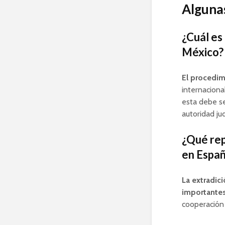
Algunas
¿Cuál es
México?
El procedim
internacional
esta debe se
autoridad ju
¿Qué rep
en Espa
La extradic
importante
cooperación 