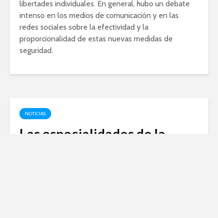
libertades individuales. En general, hubo un debate
intenso en los medios de comunicación y en las
redes sociales sobre la efectividad y la
proporcionalidad de estas nuevas medidas de
seguridad.
NOTICIAS
Las especialidades de la
Policía Nacional: Conoce las
diferentes ramas y funciones
febrero 15, 2024
La Policía Nacional es una institución fundamental en