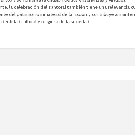
nte,
la celebración del santoral también tiene una relevancia cu
rte del patrimonio inmaterial de la nación y contribuye a manten
 identidad cultural y religiosa de la sociedad.
apobres: Las consecuenci
 discriminación social en
ña