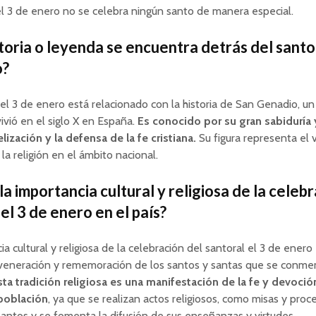
l 3 de enero no se celebra ningún santo de manera especial.
toria o leyenda se encuentra detrás del santor
o?
del 3 de enero está relacionado con la historia de San Genadio, u
ivió en el siglo X en España.
Es conocido por su gran sabiduría 
lización y la defensa de la fe cristiana.
Su figura representa el v
la religión en el ámbito nacional.
la importancia cultural y religiosa de la celeb
el 3 de enero en el país?
a cultural y religiosa de la celebración del santoral el 3 de enero
a veneración y rememoración de los santos y santas que se conm
sta tradición religiosa es una manifestación de la fe y devoció
 población
, ya que se realizan actos religiosos, como misas y proc
santos y se fomenta la difusión de sus enseñanzas y virtudes.