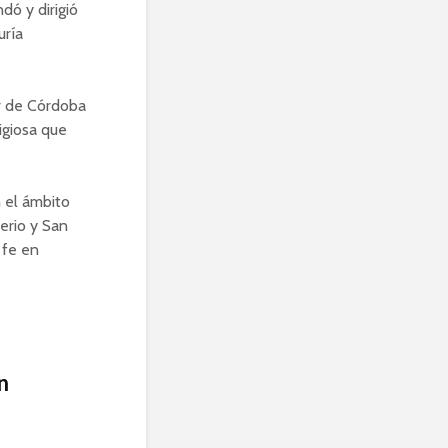
dó y dirigió
uría
r de Córdoba
igiosa que
n el ámbito
erio y San
 fe en
n