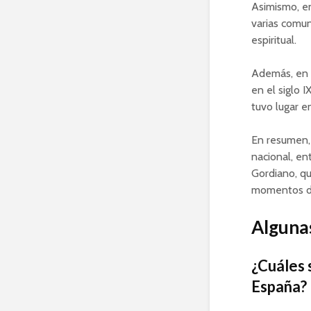
Asimismo, en
varias comun
espiritual.
Además, en 
en el siglo 
tuvo lugar e
En resumen, 
nacional, en
Gordiano, qu
momentos dif
Algunas
¿Cuáles 
España?