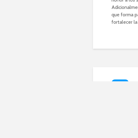
Adicionalme
que forma pa
fortalecer la
HOGAR
Fach
de la
Espa