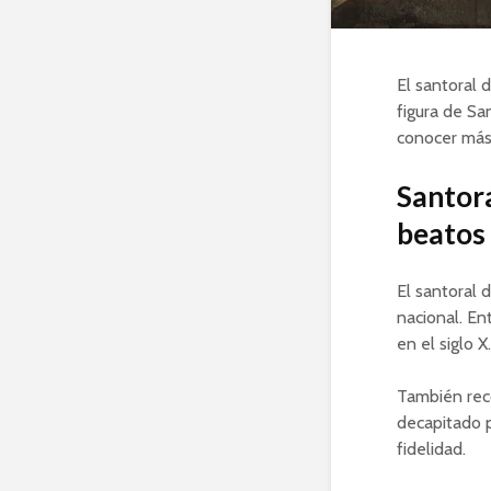
El santoral 
figura de Sa
conocer más 
Santora
beatos 
El santoral 
nacional. En
en el siglo 
También reco
decapitado p
fidelidad.