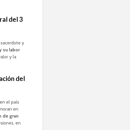
al del 3
n sacerdote y
y su labor
alor y la
ración del
 en el país
emoran en
n de gran
esiones, en