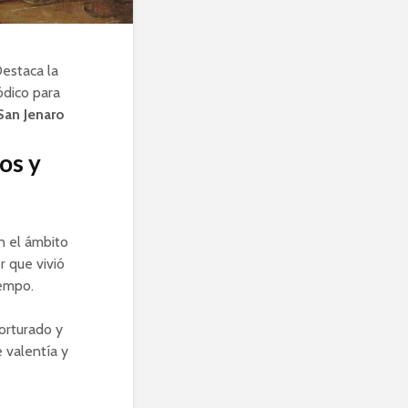
Destaca la
ódico para
San Jenaro
os y
n el ámbito
r que vivió
iempo.
torturado y
 valentía y