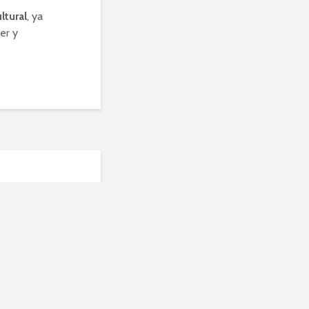
ltural
, ya
er y
as