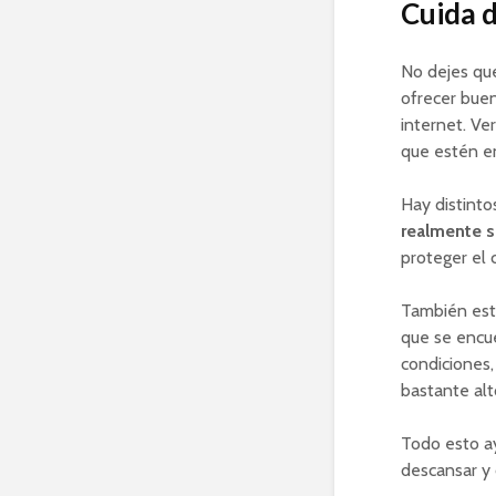
Cuida d
No dejes que
ofrecer bue
internet. Ve
que estén en
Hay distinto
realmente s
proteger el 
También esta
que se encue
condiciones,
bastante alt
Todo esto ay
descansar y 