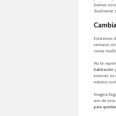
buenas condi
finalmente, t
Cambia 
Estaremos d
sentarse cóm
costar mucho
No te repri
habitación
,
internet, es
máximo conf
Imagina lleg
uno de esos 
para quedar