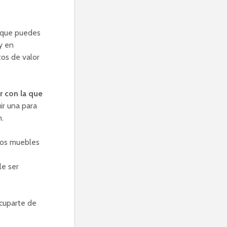
a que puedes
y en
tos de valor
r con la que
ir una para
n.
 los muebles
s
le ser
ocuparte de