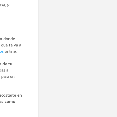
sa, y
ar donde
 que te va a
tos
online.
o de tu
ias a
x para un
recostarte en
es como