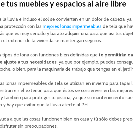
e tus muebles y espacios al aire libre
 la lluvia e incluso el sol se conviertan en un dolor de cabeza, y
na protección con las
mejores lonas impermeables
de tela que ha
rás que es muy sencillo y barato adquirir una para que así tus obje
 el exterior de la vivienda se mantengan seguros.
s tipos de lona con funciones bien definidas que
te permitirán da
e ajuste a tus necesidades
, ya que por ejemplo, puedes consegu
coche, o bien, para la maquinaria de trabajo que tengas en el jardí
s lonas impermeables de tela se utilizan en invierno para tapar
ntran en el exterior, para que éstos se conserven en las mejore
 y también para proteger tu piscina, ya que su mantenimiento sue
o y hay que evitar que la lluvia afecte al PH.
uda a que las cosas funcionen bien en casa y tú sólo debes pre
disfrutar sin preocupaciones.