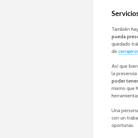
Servicios
También hay
pueda prese
quedado trab
de
cerrajero
Así que bie
la presencia
poder tener
mismo que ha
herramientas
Una persona 
con un traba
oportunas.