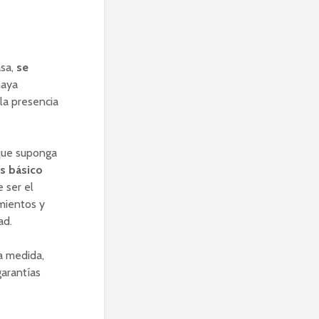
asa,
se
haya
la presencia
 que suponga
s básico
 ser el
mientos y
ad.
a medida,
garantías