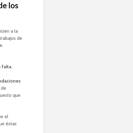
de los
cien a la
trabajos de
e.
 falta
.
ndaciones
l de
 puesto que
e el
ue éstas