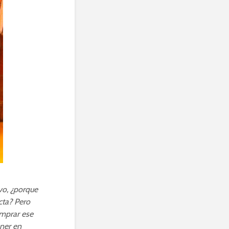
vo, ¿porque
cta? Pero
omprar ese
ener en