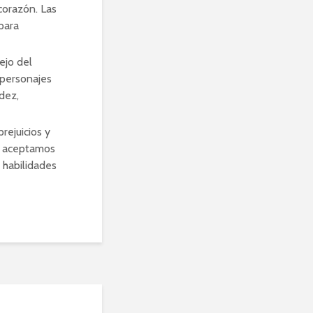
corazón. Las
para
ejo del
s personajes
dez,
rejuicios y
s aceptamos
 habilidades