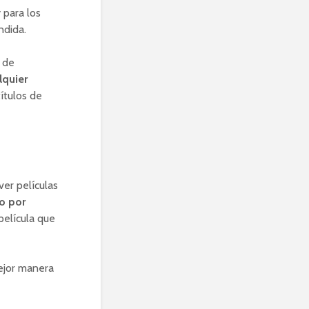
 para los
ndida.
 de
lquier
títulos de
 ver películas
o por
película que
ejor manera