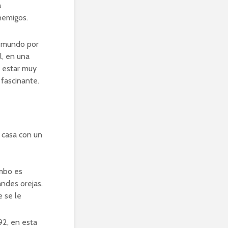
á
nemigos.
l mundo por
l, en una
e estar muy
 fascinante.
 casa con un
umbo es
ndes orejas.
e se le
92, en esta