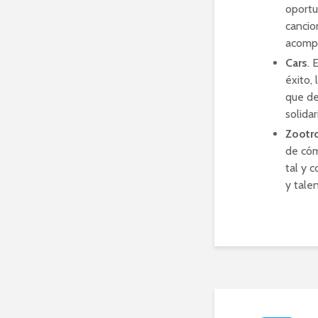
oportu
cancio
acompa
Cars
. 
éxito,
que de
solida
Zootr
de cóm
tal y 
y tale