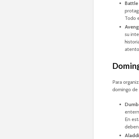
Battle
protag
Todo e
Avenge
su int
histor
atento
Doming
Para organiz
domingo de p
Dumb
entern
En est
deben 
Aladd