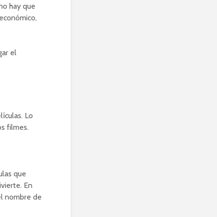
 no hay que
 económico,
ar el
ículas. Lo
os filmes.
culas que
vierte. En
 el nombre de