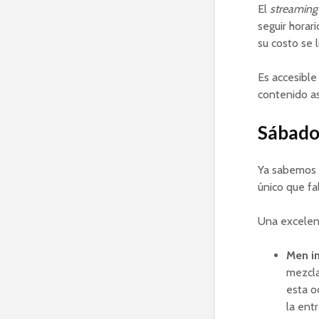
El
streaming
seguir hora
su costo se l
Es accesible
contenido as
Sábado
Ya sabemos 
único que fa
Una excelen
Men in
mezcla
esta o
la ent