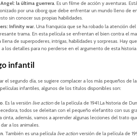
 Angel: la última guerrera
. Es un filme de acción y aventuras. Est
onizado por una ciborg que debe enfrentar un mundo lleno de e
sto sin conocer sus propias habilidades.
rs: Infinity war.
Una franquicia que se ha robado la atención de
eresante trama. En esta película se enfrentan el bien contra el ma
ia llena de superpoderes, intrigas, habilidades y sorpresas. Hay qu
 a los detalles para no perderse en el argumento de esta historia
o infantil
ar el segundo día, se sugiere complacer a los más pequeños de la
elículas infantiles, algunos de los títulos disponibles son:
o
. Es la versión
live action
de la película de 1941.La historia de D
ecedora, todos se deleitan con el pequeño elefantito con sus gra
a cinta, además, vamos a aprender algunas lecciones del trato qu
dar a los animales.
in
. También es una película
live action
versión de la película de 19