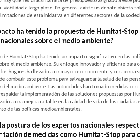
o, hay quienes critican la falta de presupuesto asignado a este pr
u viabilidad a largo plazo. En general, existe un debate abierto so
 limitaciones de esta iniciativa en diferentes sectores de la socied
acto ha tenido la propuesta de Humitat-Stop 
s nacionales sobre el medio ambiente?
a de Humitat-Stop ha tenido un
impacto significativo
en las polí
obre el medio ambiente. Su enfoque innovador y eficiente para c
os hogares ha llevado a un mayor reconocimiento y conciencia s
de combatir este problema para salvaguardar la salud de las pers
n del medio ambiente. Las autoridades han tomado medidas conc
espaldar la implementación de las soluciones propuestas por Hu
evado a una mejora notable en la calidad de vida de los ciudadanos
nto de las políticas medioambientales.
 la postura de los expertos nacionales respect
tación de medidas como Humitat-Stop para 