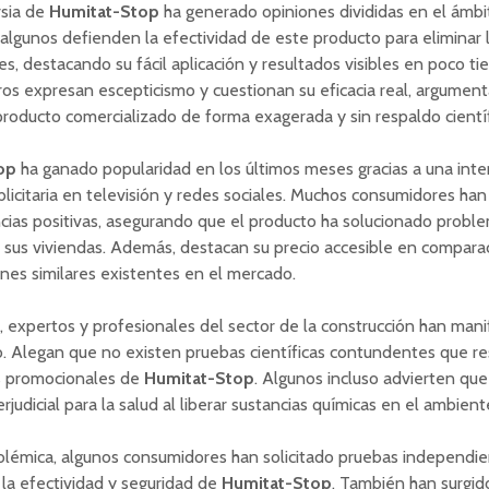
rsia de
Humitat-Stop
ha generado opiniones divididas en el ámbit
 algunos defienden la efectividad de este producto para eliminar
es, destacando su fácil aplicación y resultados visibles en poco ti
os expresan escepticismo y cuestionan su eficacia real, argumen
producto comercializado de forma exagerada y sin respaldo científ
op
ha ganado popularidad en los últimos meses gracias a una int
icitaria en televisión y redes sociales. Muchos consumidores ha
cias positivas, asegurando que el producto ha solucionado probl
sus viviendas. Además, destacan su precio accesible en compara
ones similares existentes en el mercado.
 expertos y profesionales del sector de la construcción han man
. Alegan que no existen pruebas científicas contundentes que re
s promocionales de
Humitat-Stop
. Algunos incluso advierten que
rjudicial para la salud al liberar sustancias químicas en el ambient
olémica, algunos consumidores han solicitado pruebas independi
la efectividad y seguridad de
Humitat-Stop
. También han surgid