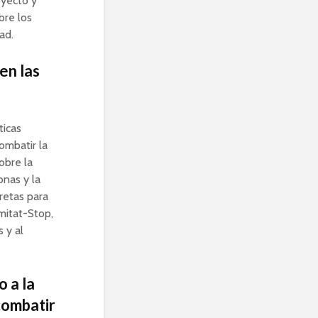
oyecto y
bre los
ad.
en las
ticas
ombatir la
obre la
onas y la
retas para
mitat-Stop,
 y al
o a la
combatir