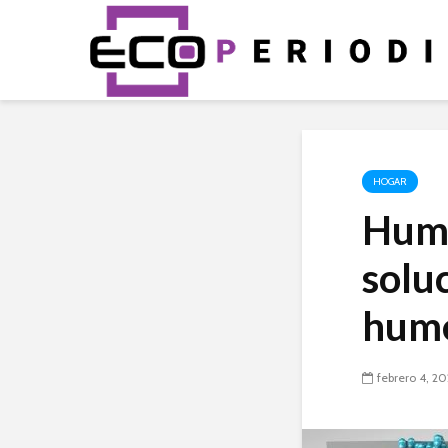
HOGAR
Humi
solu
hume
febrero 4, 2