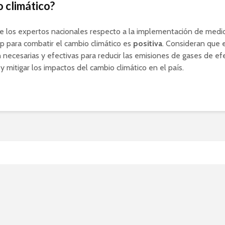
o climático?
de los expertos nacionales respecto a la implementación de med
 para combatir el cambio climático es
positiva
. Consideran que 
 necesarias y efectivas para reducir las emisiones de gases de ef
y mitigar los impactos del cambio climático en el país.
lles importantes que deb
iderar al proyectar una