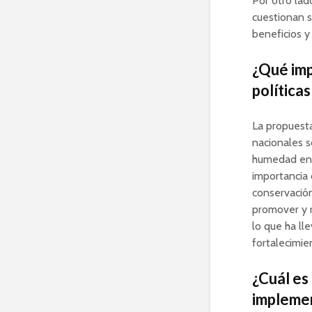
Por otro lad
cuestionan s
beneficios y
¿Qué imp
política
La propuest
nacionales s
humedad en l
importancia 
conservació
promover y r
lo que ha ll
fortalecimie
¿Cuál es
implemen