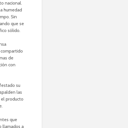
o nacional.
 la humedad
empo. Sin
tando que se
ico sólido.
ensa
n compartido
emas de
ción con
ifestado su
spalden las
 el producto
e.
entes que
o llamados a