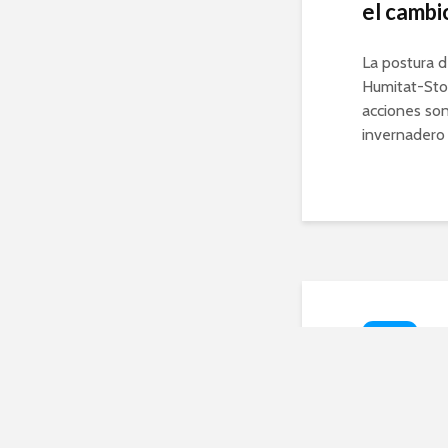
el cambi
La postura 
Humitat-Stop
acciones son
invernadero 
HOGAR
Deta
cons