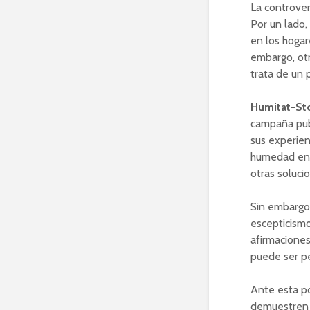
La controve
Por un lado,
en los hogar
embargo, otr
trata de un 
Humitat-St
campaña publ
sus experien
humedad en 
otras soluci
Sin embargo,
escepticismo
afirmacione
puede ser pe
Ante esta p
demuestren 