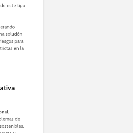
 de este tipo
nerando
na solución
riesgos para
trictas en la
iativa
onal.
oblemas de
sostenibles.