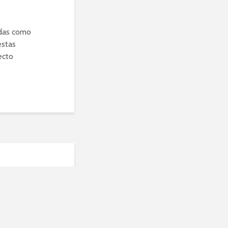
idas como
estas
ecto
es