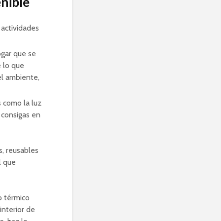
nible
 actividades
ogar que se
e lo que
el ambiente,
 como la luz
e consigas en
, reusables
l que
o térmico
interior de