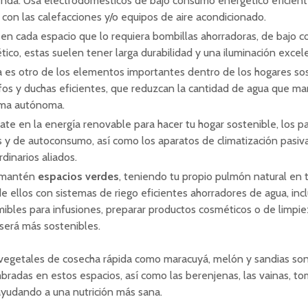
ienda. Usa electrodomésticos de bajo consumo energético eficient
con las calefacciones y/o equipos de aire acondicionado.
a en cada espacio que lo requiera bombillas ahorradoras, de bajo
tico, estas suelen tener larga durabilidad y una iluminación excel
a es otro de los elementos importantes dentro de los hogares sos
ifos y duchas eficientes, que reduzcan la cantidad de agua que ma
rma autónoma.
te en la energía renovable para hacer tu hogar sostenible, los p
s y de autoconsumo, así como los aparatos de climatización pasiv
rdinarios aliados.
 mantén
espacios verdes
, teniendo tu propio pulmón natural en t
de ellos con sistemas de riego eficientes ahorradores de agua, inc
ibles para infusiones, preparar productos cosméticos o de limpie
será más sostenibles.
 vegetales de cosecha rápida como maracuyá, melón y sandias son
bradas en estos espacios, así como las berenjenas, las vainas, t
ayudando a una nutrición más sana.