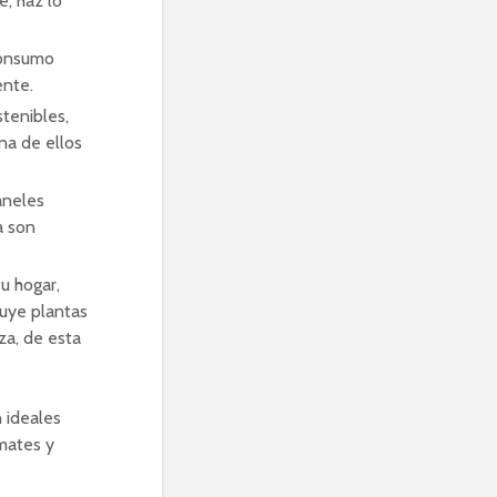
e, haz lo
 consumo
ente.
tenibles,
na de ellos
aneles
a son
u hogar,
luye plantas
za, de esta
 ideales
omates y