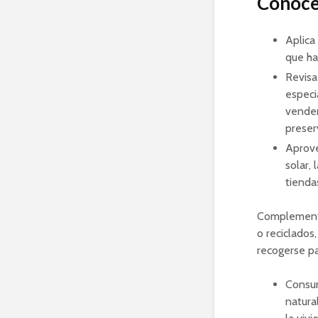
Conoce 
Aplica
que ha
Revisa
especi
venden
preser
Aprove
solar,
tienda
Complementa 
o reciclados,
recogerse pa
Consum
natura