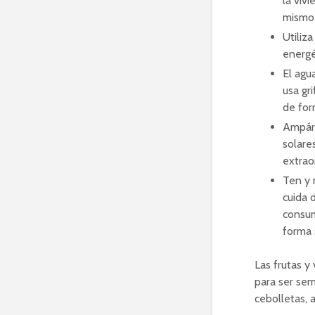
la viv
mismo 
Utiliz
energé
El agu
usa gr
de fo
Ampára
solare
extrao
Ten y
cuida 
consum
forma 
Las frutas y
para ser sem
cebolletas, 