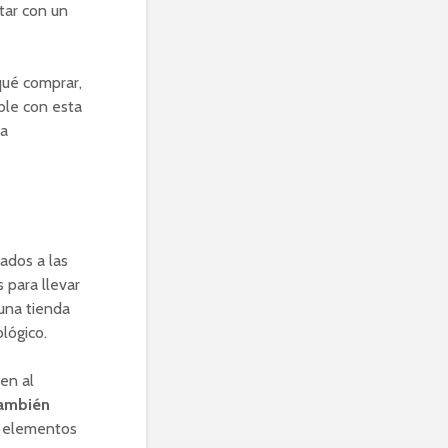
tar con un
qué comprar,
ble con esta
la
ados a las
 para llevar
una tienda
lógico.
en al
también
s elementos