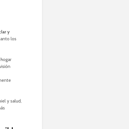
lar y
anto los
 hogar
visión
lmente
el y salud,
más