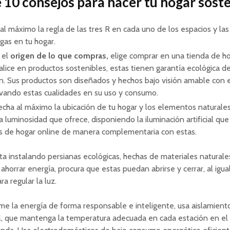
10 consejos para hacer tu hogar soste
 al máximo la regla de las tres R en cada uno de los espacios y las
gas en tu hogar.
 el
origen de lo que compras,
elige comprar en una tienda de h
alice en productos sostenibles, estas tienen garantía ecológica d
. Sus productos son diseñados y hechos bajo visión amable con 
vando estas cualidades en su uso y consumo.
cha al máximo la ubicación de tu hogar y los elementos naturales
 la luminosidad que ofrece, disponiendo la iluminación artificial qu
s de hogar online de manera complementaria con estas.
instalando persianas ecológicas, hechas de materiales naturales
 ahorrar energía, procura que estas puedan abrirse y cerrar, al igua
ra regular la luz.
e la energía de forma responsable e inteligente, usa aislamient
l, que mantenga la temperatura adecuada en cada estación en el 