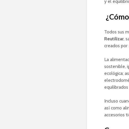
y el equilibr
¿Cómo 
Todos sus m
Reutilizar
, 
creados por 
La alimentac
sostenible, 
ecológica; a
electrodomés
equilibrados
Incluso cuan
así como ali
accesorios t