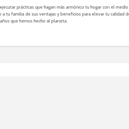
ejecutar prácticas que hagan más armónico tu hogar con el medio
o a tu familia de sus ventajas y beneficios para elevar tu calidad d
daños que hemos hecho al planeta.
encias en equipamiento y
rmas del hogar: una vida
da y segura