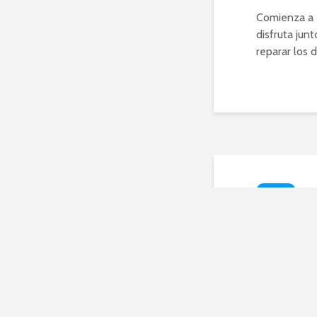
Comienza a 
disfruta junt
reparar los 
HOGAR
Tend
refo
cómo