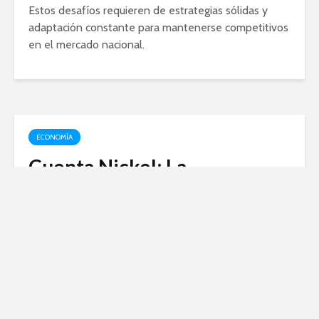
Estos desafíos requieren de estrategias sólidas y
adaptación constante para mantenerse competitivos
en el mercado nacional.
ECONOMÍA
Cuenta Nickel: La
alternativa digital para tus
transacciones financieras
febrero 14, 2024