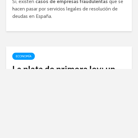
Sí, existen
casos de empresas fraudulentas
que se
hacen pasar por servicios legales de resolución de
deudas en España.
ECONOMÍA
La plata de primera ley: un
tesoro con valor histórico y
económico
febrero 15, 2024