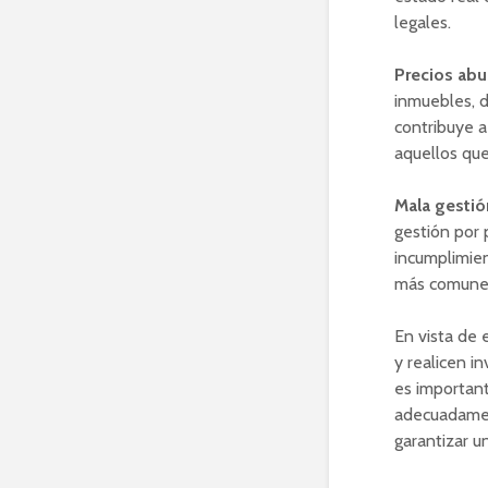
legales.
Precios abu
inmuebles, d
contribuye a
aquellos que
Mala gestió
gestión por 
incumplimien
más comune
En vista de 
y realicen i
es importan
adecuadament
garantizar u