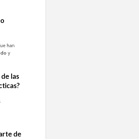
do
que han
ido
y
 de las
cticas?
s
arte de