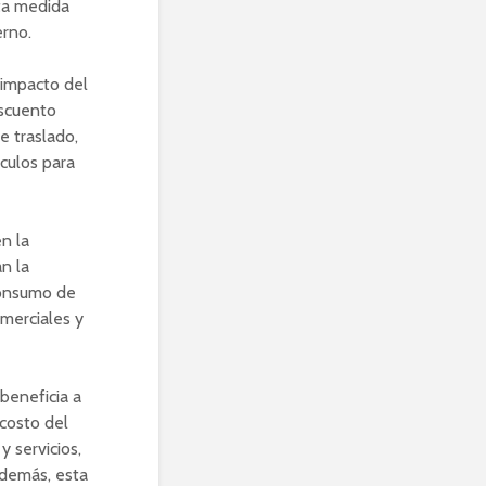
sta medida
erno.
 impacto del
escuento
e traslado,
culos para
n la
n la
consumo de
omerciales y
beneficia a
costo del
 servicios,
Además, esta