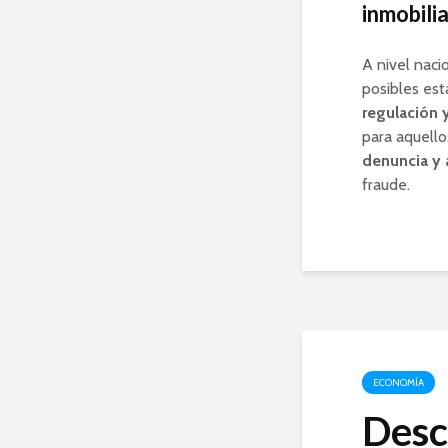
inmobili
A nivel naci
posibles est
regulación 
para aquello
denuncia y 
fraude.
ECONOMÍA
Desc