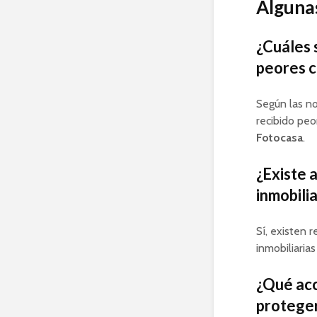
Algunas
¿Cuáles 
peores c
Según las no
recibido peo
Fotocasa
.
¿Existe 
inmobili
Sí, existen 
inmobiliaria
¿Qué acc
proteger