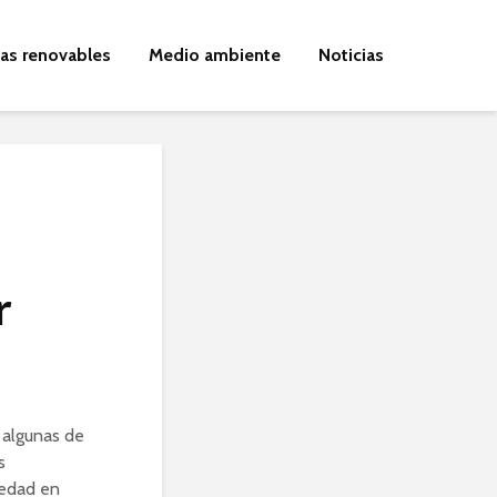
ías renovables
Medio ambiente
Noticias
r
s algunas de
s
iedad en