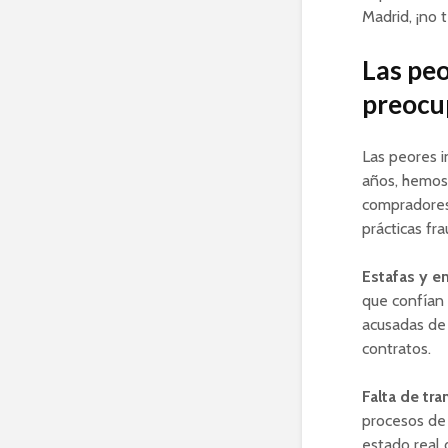
Madrid, ¡no 
Las peo
preocup
Las peores i
años, hemos 
compradores 
prácticas fra
Estafas y e
que confían 
acusadas de 
contratos.
Falta de tra
procesos de 
estado real 