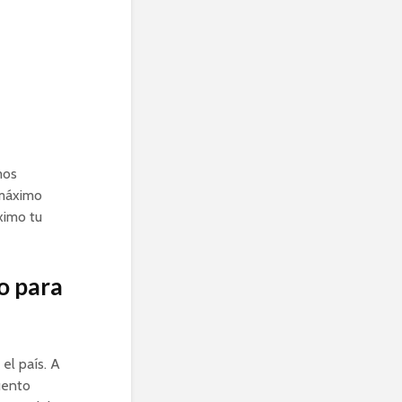
mos
 máximo
ximo tu
io para
el país. A
uento