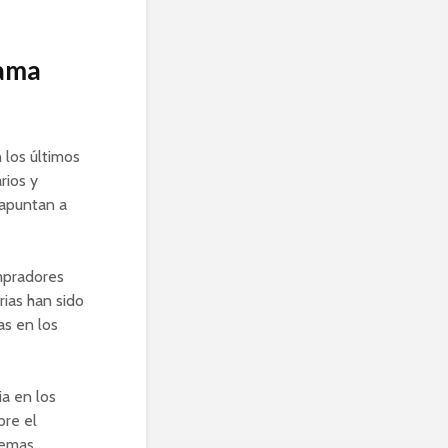
rama
 los últimos
rios y
 apuntan a
mpradores
rias han sido
as en los
ia en los
bre el
lemas