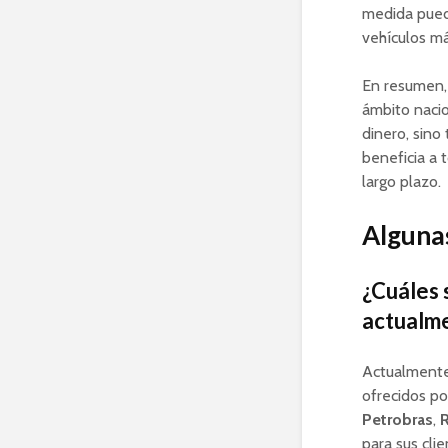
medida puede
vehículos má
En resumen, 
ámbito nacio
dinero, sino
beneficia a 
largo plazo.
Algunas
¿Cuáles 
actualme
Actualmente,
ofrecidos po
Petrobras
,
para sus clie