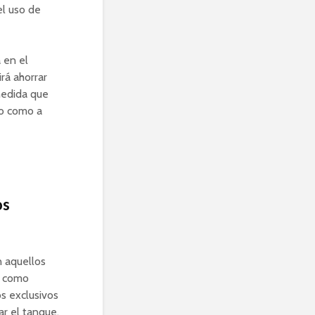
el uso de
 en el
irá ahorrar
 medida que
to como a
os
n aquellos
io como
s exclusivos
ar el tanque.