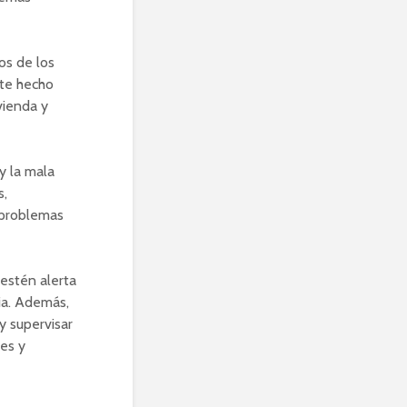
os de los
ste hecho
vienda y
y la mala
s,
s problemas
estén alerta
ria. Además,
y supervisar
res y