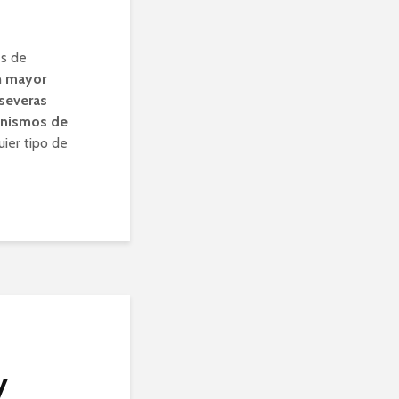
es de
n
mayor
severas
nismos de
ier tipo de
y