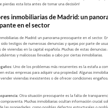
te pierdas esta lista antes de tomar una decisión!
res inmobiliarias de Madrid: un pano
ante en el sector
nmobiliarias de Madrid: un panorama preocupante en el sector. En
sido testigos de numerosas denuncias y quejas por parte de usua
de viviendas en la capital española. Muchas de estas denuncias
udulentas y maliciosas llevadas a cabo por ciertas inmobiliarias.
ngaños:
Uno de los problemas más recurrentes es la estafa a co
en estas empresas para adquirir una propiedad. Algunas inmobilia
vender viviendas inexistentes o de ofrecer condiciones engaños
nsparencia:
Otra situación preocupante es la falta de transparenc
compraventa. Muchas inmobiliarias ocultan información crucial so
de las propiedades, como posibles defectos estructurales o prob