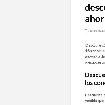
desc
ahorr
febrero 8, 2
¡Descubre c
diferentes e
provecho de 
presupuesto 
Descuen
los con
Descuento en
medida que 